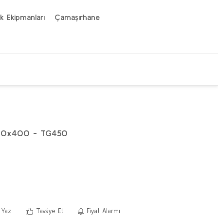
k Ekipmanları
Çamaşırhane
00x400 - TG450
 Yaz
Tavsiye Et
Fiyat Alarmı