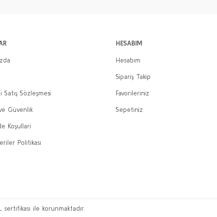
AR
HESABIM
ızda
Hesabım
Sipariş Takip
i Satış Sözleşmesi
Favorileriniz
 ve Güvenlik
Sepetiniz
de Koşullari
eriler Politikası
L sertifikası ile korunmaktadır.