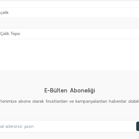
çelik
Çelik Tepsi
Bu ürüne ilk yorumu siz yapın!
Yorum Yaz
E-Bülten Aboneliği
ltenimize abone olarak fırsatlardan ve kampanyalardan haberdar olabilirs