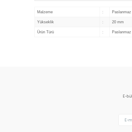
Malzeme
:
Paslanmaz 
Yükseklik
:
20 mm
Ürün Türü
:
Paslanmaz 
E-bü