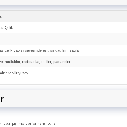
a
az Çelik
z çelik yapısı sayesinde eşit ısı dağılımı sağlar
el mutfaklar, restoranlar, oteller, pastaneler
mizlenebilir yüzey
ar
rak ideal pişirme performansı sunar.