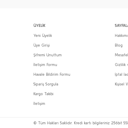
ÜYELİK
SAYFAL
Yeni Üyelik
Hakkım
Üye Girişi
Blog
Şifremi Unuttum
Mesafel
İletişim Formu
Gizlilik
Havale Bildirim Formu
İptal İa
Sipariş Sorgula
Kişisel V
Kargo Takibi
İletişim
© Tüm Hakları Saklıdır. Kredi kartı bilgileriniz 256bit SS