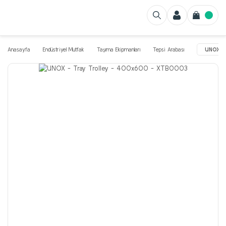
Anasayfa
Endüstriyel Mutfak
Taşıma Ekipmanları
Tepsi Arabası
UNOX -