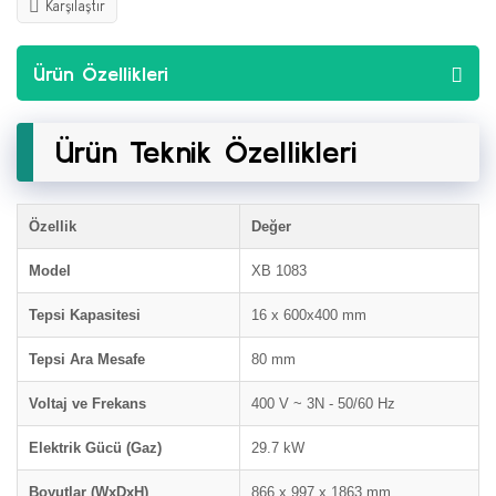
Karşılaştır
Ürün Özellikleri
Ürün Teknik Özellikleri
Özellik
Değer
Model
XB 1083
Tepsi Kapasitesi
16 x 600x400 mm
Tepsi Ara Mesafe
80 mm
Voltaj ve Frekans
400 V ~ 3N - 50/60 Hz
Elektrik Gücü (Gaz)
29.7 kW
Boyutlar (WxDxH)
866 x 997 x 1863 mm