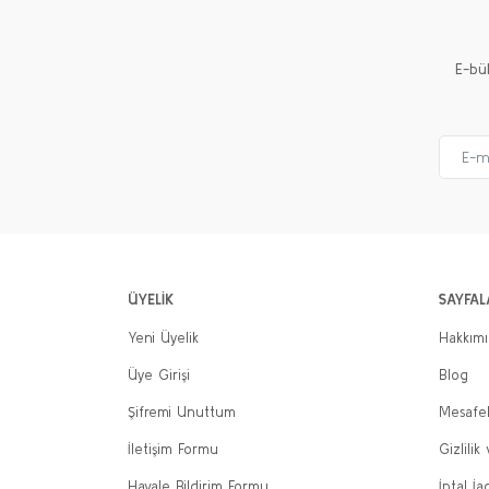
E-bü
ÜYELİK
SAYFAL
Yeni Üyelik
Hakkım
Üye Girişi
Blog
Şifremi Unuttum
Mesafel
İletişim Formu
Gizlilik
Havale Bildirim Formu
İptal İa