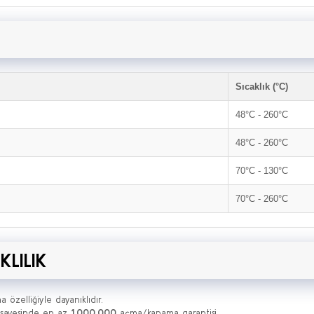
Sıcaklık (°C)
48°C - 260°C
48°C - 260°C
70°C - 130°C
70°C - 260°C
KLILIK
özelliğiyle dayanıklıdır.
i sayesinde en az
1.000.000
açma/kapama garantisi.