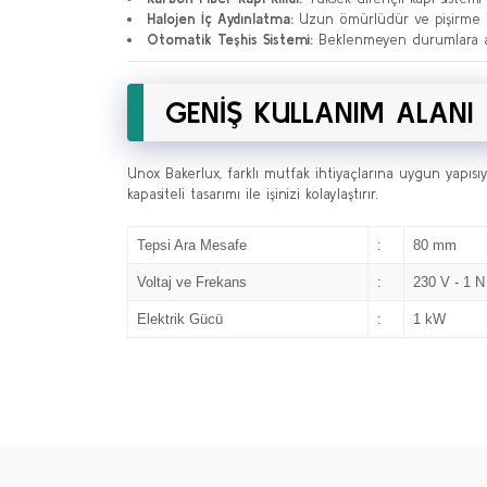
Halojen İç Aydınlatma:
Uzun ömürlüdür ve pişirme işle
Otomatik Teşhis Sistemi:
Beklenmeyen durumlara a
GENİŞ KULLANIM ALANI
Unox Bakerlux, farklı mutfak ihtiyaçlarına uygun yapısı
kapasiteli tasarımı ile işinizi kolaylaştırır.
Tepsi Ara Mesafe
:
80 mm
Voltaj ve Frekans
:
230 V - 1 N
Elektrik Gücü
:
1 kW