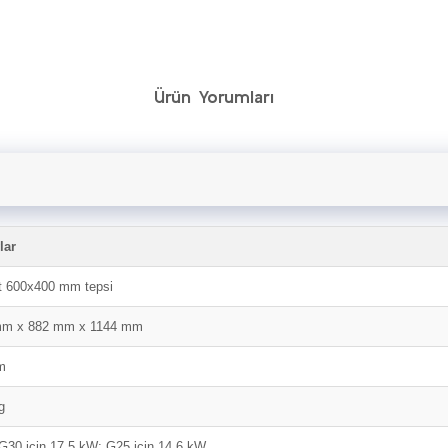
Ürün Yorumları
lar
t 600x400 mm tepsi
mm x 882 mm x 1144 mm
m
g
G30 için 17,5 kW; G25 için 14,6 kW