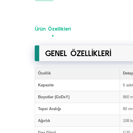
Ürün Özellikleri
GENEL ÖZELLİKLERİ
Özellik
Detay
Kapasite
6 ade
Boyutlar (GxDxY)
860 
Tepsi Aralığı
80 m
Ağırlık
108 k
Gaz Gücü
G20, 