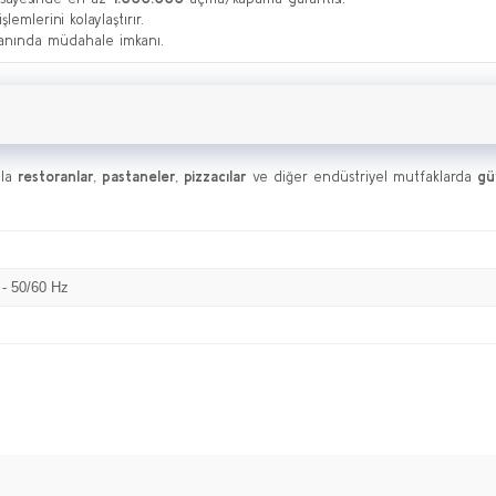
mlerini kolaylaştırır.
nında müdahale imkanı.
yla
restoranlar
,
pastaneler
,
pizzacılar
ve diğer endüstriyel mutfaklarda
güv
 - 50/60 Hz
Bu ürüne ilk yorumu siz yapın!
Yorum Yaz