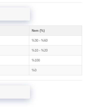
Nem (%)
%30 - %60
%10 - %20
%100
%0