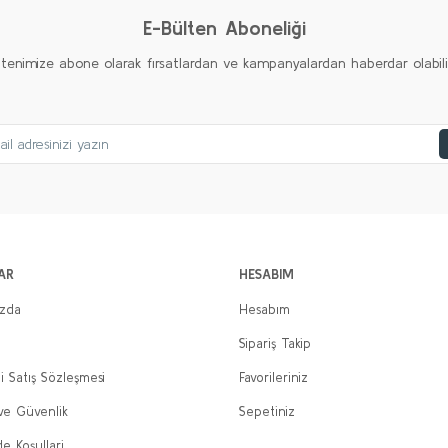
E-Bülten Aboneliği
ltenimize abone olarak fırsatlardan ve kampanyalardan haberdar olabilirs
AR
HESABIM
ızda
Hesabım
Sipariş Takip
i Satış Sözleşmesi
Favorileriniz
 ve Güvenlik
Sepetiniz
de Koşullari