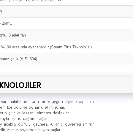
kW
- 260°C
önlü, 3 adet fan
 %100 arasında ayarlanabilir (Steam Plus Teknolojisi)
nmaz çelik (AISI 304)
KNOLOJİLER
rlanabilir; her türlü tarife uygun pişirme yapılabilir.
m kontrolü ve buhar üretimi sunar.
erin çıtır ve lezzetli olmasını destekler.
ıyla eşit ısı dağılımı sağlar.
sıcaklığı 60°C’yi geçmez, kullanıcı güvenliği artırılır.
ilir iç cam sayesinde hijyen sağlar.