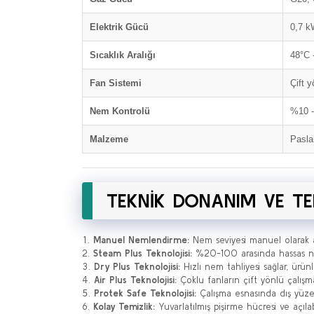
Elektrik Gücü
0,7 
Sıcaklık Aralığı
48°C 
Fan Sistemi
Çift y
Nem Kontrolü
%10 -
Malzeme
Pasla
TEKNİK DONANIM VE TE
Manuel Nemlendirme:
Nem seviyesi manuel olarak aya
Steam Plus Teknolojisi:
%20-100 arasında hassas ne
Dry Plus Teknolojisi:
Hızlı nem tahliyesi sağlar, ürünl
Air Plus Teknolojisi:
Çoklu fanların çift yönlü çalışmas
Protek Safe Teknolojisi:
Çalışma esnasında dış yüzey 
Kolay Temizlik:
Yuvarlatılmış pişirme hücresi ve açılab