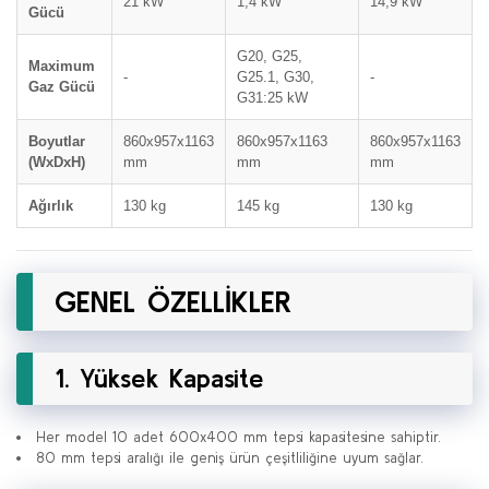
21 kW
1,4 kW
14,9 kW
Gücü
G20, G25,
Maximum
-
G25.1, G30,
-
Gaz Gücü
G31:25 kW
Boyutlar
860x957x1163
860x957x1163
860x957x1163
(WxDxH)
mm
mm
mm
Ağırlık
130 kg
145 kg
130 kg
GENEL ÖZELLİKLER
1. Yüksek Kapasite
Her model 10 adet 600x400 mm tepsi kapasitesine sahiptir.
80 mm tepsi aralığı ile geniş ürün çeşitliliğine uyum sağlar.