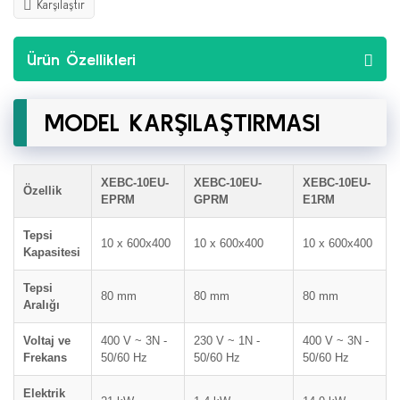
Karşılaştır
Ürün Özellikleri
MODEL KARŞILAŞTIRMASI
XEBC-10EU-
XEBC-10EU-
XEBC-10EU-
Özellik
EPRM
GPRM
E1RM
Tepsi
10 x 600x400
10 x 600x400
10 x 600x400
Kapasitesi
Tepsi
80 mm
80 mm
80 mm
Aralığı
Voltaj ve
400 V ~ 3N -
230 V ~ 1N -
400 V ~ 3N -
Frekans
50/60 Hz
50/60 Hz
50/60 Hz
Elektrik