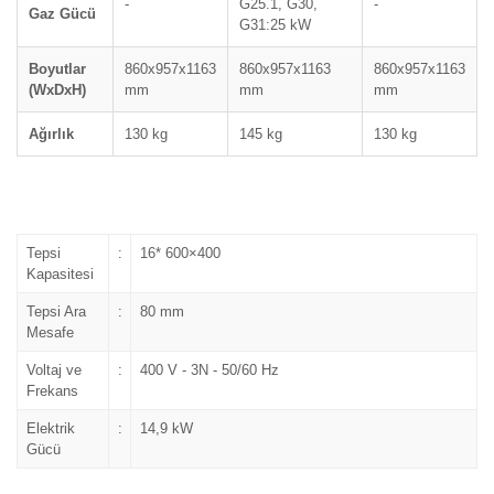
-
G25.1, G30,
-
Gaz Gücü
G31:25 kW
Boyutlar
860x957x1163
860x957x1163
860x957x1163
(WxDxH)
mm
mm
mm
Ağırlık
130 kg
145 kg
130 kg
Tepsi
:
16* 600×400
Kapasitesi
Tepsi Ara
:
80 mm
Mesafe
Voltaj ve
:
400 V - 3N - 50/60 Hz
Frekans
Elektrik
:
14,9 kW
Gücü