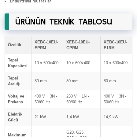
Endüstriyel mutfaklar
ÜRÜNÜN TEKNİK TABLOSU
XEBC-10EU-
XEBC-10EU-
XEBC-10EU-
Özellik
EPRM
GPRM
E1RM
Tepsi
10 x 600x400
10 x 600x400
10 x 600x400
Kapasitesi
Tepsi
80 mm
80 mm
80 mm
Aralığı
Voltaj ve
400 V ~ 3N -
230 V ~ 1N -
400 V ~ 3N -
Frekans
50/60 Hz
50/60 Hz
50/60 Hz
Elektrik
21 kW
1,4 kW
14,9 kW
Gücü
G20, G25,
Maximum