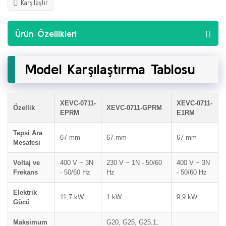
Karşılaştır
Ürün Özellikleri
Model Karşılaştırma Tablosu
XEVC-0711-
XEVC-0711-
Özellik
XEVC-0711-GPRM
EPRM
E1RM
Tepsi Ara
67 mm
67 mm
67 mm
Mesafesi
Voltaj ve
400 V ~ 3N
230 V ~ 1N - 50/60
400 V ~ 3N
Frekans
- 50/60 Hz
Hz
- 50/60 Hz
Elektrik
11,7 kW
1 kW
9,9 kW
Gücü
Maksimum
G20, G25, G25.1,