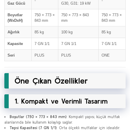
-
-
Gaz Gücü
G30, G31: 19 kW
Boyutlar
750 × 773 ×
750 × 773 × 843
750 × 773 ×
(WxDxH)
843 mm
mm
843 mm
Ağırlık
85 kg
100 kg
85 kg
Kapasite
7 GN 1/1
7 GN 1/1
7 GN 1/1
Seri
PLUS
PLUS
ONE
Öne Çıkan Özellikler
1. Kompakt ve Verimli Tasarım
Boyutlar (750 × 773 × 843 mm)
: Kompakt yapısı, küçük mutfak
alanlarında bile kullanım kolaylığı sağlar.
Tepsi Kapasitesi (7 GN 1/1)
: Orta ölçekli mutfaklar için idealdir.