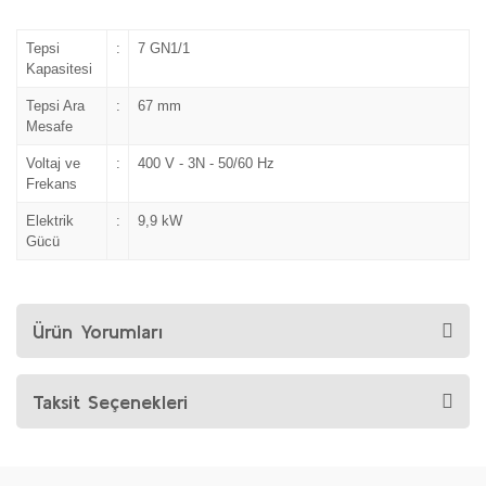
Tepsi
:
7 GN1/1
Kapasitesi
Tepsi Ara
:
67 mm
Mesafe
Voltaj ve
:
400 V - 3N - 50/60 Hz
Frekans
Elektrik
:
9,9 kW
Gücü
Ürün Yorumları
Taksit Seçenekleri