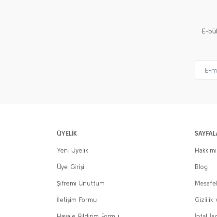
E-bü
ÜYELİK
SAYFAL
Yeni Üyelik
Hakkım
Üye Girişi
Blog
Şifremi Unuttum
Mesafel
İletişim Formu
Gizlilik
Havale Bildirim Formu
İptal İa