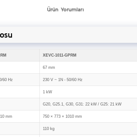
Ürün Yorumları
losu
PRM
XEVC-1011-GPRM
67 mm
0/60 Hz
230 V ~ 1N - 50/60 Hz
1 kW
G20, G25.1, G30, G31: 22 kW / G25: 21 kW
010 mm
750 × 773 × 1010 mm
110 kg