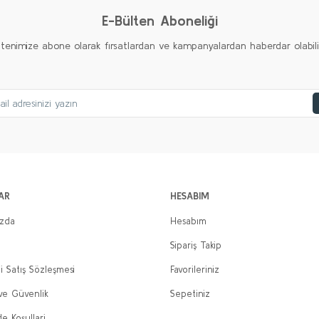
E-Bülten Aboneliği
ltenimize abone olarak fırsatlardan ve kampanyalardan haberdar olabilirs
AR
HESABIM
ızda
Hesabım
Sipariş Takip
i Satış Sözleşmesi
Favorileriniz
 ve Güvenlik
Sepetiniz
de Koşullari