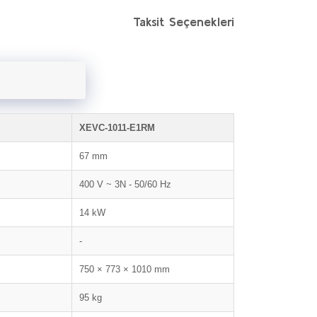
Taksit Seçenekleri
XEVC-1011-E1RM
67 mm
400 V ~ 3N - 50/60 Hz
14 kW
-
750 × 773 × 1010 mm
95 kg