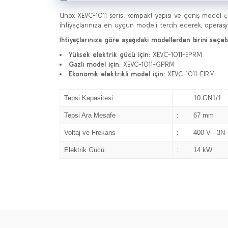
Unox XEVC-1011 serisi, kompakt yapısı ve geniş model çe
ihtiyaçlarınıza en uygun modeli tercih ederek, operasyon
İhtiyaçlarınıza göre aşağıdaki modellerden birini seçebil
Yüksek elektrik gücü için:
XEVC-1011-EPRM
Gazlı model için:
XEVC-1011-GPRM
Ekonomik elektrikli model için:
XEVC-1011-E1RM
Tepsi Kapasitesi
:
10 GN1/1
Tepsi Ara Mesafe
:
67 mm
Voltaj ve Frekans
:
400 V - 3N 
Elektrik Gücü
:
14 kW