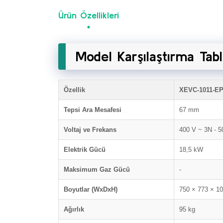
Ürün Özellikleri
Model Karşılaştırma Tab
Özellik
XEVC-1011-E
Tepsi Ara Mesafesi
67 mm
Voltaj ve Frekans
400 V ~ 3N - 5
Elektrik Gücü
18,5 kW
Maksimum Gaz Gücü
-
Boyutlar (WxDxH)
750 × 773 × 1
Ağırlık
95 kg