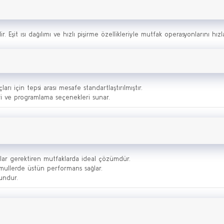
r. Eşit ısı dağılımı ve hızlı pişirme özellikleriyle mutfak operasyonlarını hızla
arı için tepsi arası mesafe standartlaştırılmıştır.
eri ve programlama seçenekleri sunar.
nuçlar gerektiren mutfaklarda ideal çözümdür.
mamullerde üstün performans sağlar.
gundur.