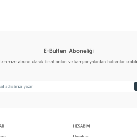
Bu ürüne ilk yorumu siz yapın!
Yorum Yaz
E-Bülten Aboneliği
ltenimize abone olarak fırsatlardan ve kampanyalardan haberdar olabilirs
AR
HESABIM
ızda
Hesabım