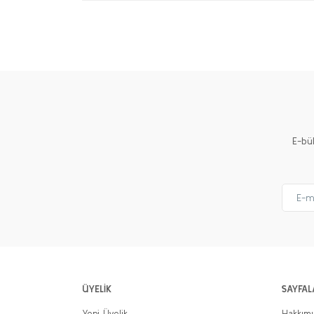
E-bü
ÜYELİK
SAYFAL
Yeni Üyelik
Hakkım