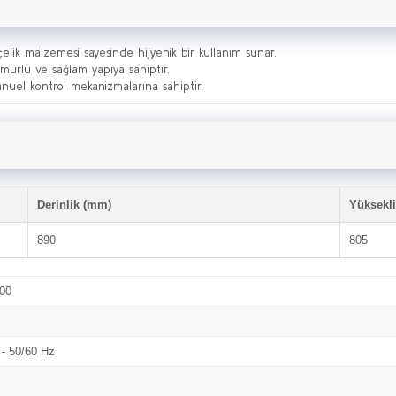
çelik malzemesi sayesinde hijyenik bir kullanım sunar.
ömürlü ve sağlam yapıya sahiptir.
anuel kontrol mekanizmalarına sahiptir.
Derinlik (mm)
Yüksekl
890
805
400
 - 50/60 Hz