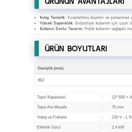
ÜRÜNÜN AVANTAJLARI
Kolay Temizlik
: Yuvarlatılmış köşeleri ve paslanmaz 
Yüksek Dayanıklılık
: Endüstriyel kullanım için uzun 
Kullanıcı Dostu Tasarım
: Pratik kullanım sağlayan m
ÜRÜN BOYUTLARI
Genişlik (mm)
862
Tepsi Kapasitesi
:
12* 600 × 
Tepsi Ara Mesafe
:
75 mm
Voltaj ve Frekans
:
230 V - 1 N
Elektrik Gücü
:
2,4 kW