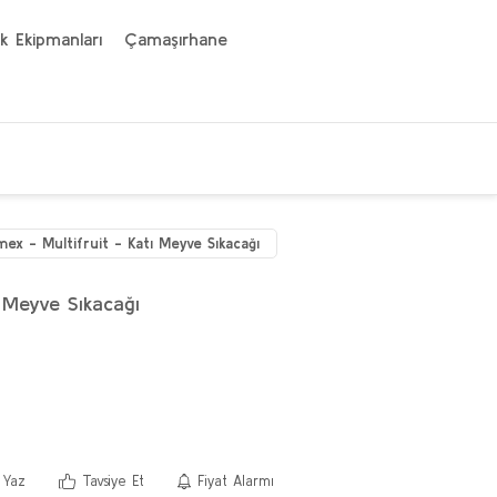
k Ekipmanları
Çamaşırhane
ex - Multifruit - Katı Meyve Sıkacağı
ı Meyve Sıkacağı
 Yaz
Tavsiye Et
Fiyat Alarmı