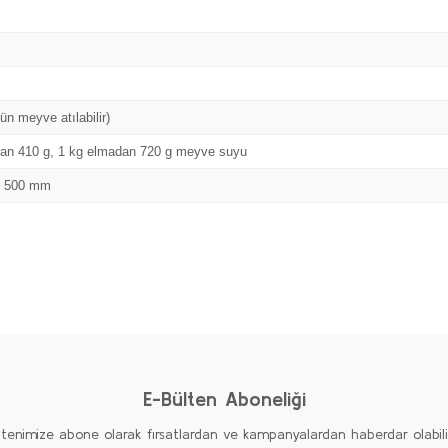
n meyve atılabilir)
tan 410 g, 1 kg elmadan 720 g meyve suyu
x 500 mm
Bu ürüne ilk yorumu siz yapın!
Yorum Yaz
E-Bülten Aboneliği
ltenimize abone olarak fırsatlardan ve kampanyalardan haberdar olabilirs