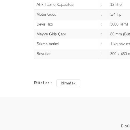
Atık Hazne Kapasitesi
:
12 litre
Motor Gücü
:
3/4 Hp
Devir Hızı
:
3000 RPM
Meyve Giriş Çapı
:
86 mm (Bütü
Sıkma Verimi
:
1 kg havuç
Boyutlar
:
300 x 450 
Etiketler :
klimatek
E-bü