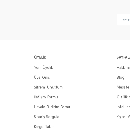
ÜYELİK
SAYFAL
Yeni Üyelik
Hakkım
Üye Girişi
Blog
Şifremi Unuttum
Mesafel
İletişim Formu
Gizlilik
Havale Bildirim Formu
İptal İa
Sipariş Sorgula
Kişisel V
Kargo Takibi