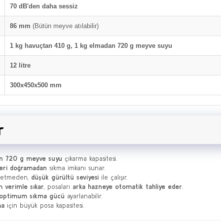
70 dB'den daha sessiz
86 mm
(Bütün meyve atılabilir)
1 kg havuçtan 410 g, 1 kg elmadan 720 g meyve suyu
12 litre
300x450x500 mm
r
n 720 g meyve suyu
çıkarma kapasitesi.
eri doğramadan
sıkma imkanı sunar.
z etmeden,
düşük gürültü seviyesi
ile çalışır.
 verimle sıkar
, posaları
arka hazneye otomatik tahliye eder
.
optimum sıkma gücü
ayarlanabilir.
ma
için büyük posa kapasitesi.