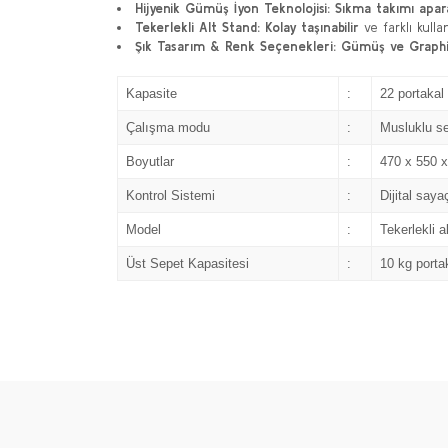
Hijyenik Gümüş İyon Teknolojisi:
Sıkma takımı apar
Tekerlekli Alt Stand:
Kolay taşınabilir
ve farklı kull
Şık Tasarım & Renk Seçenekleri:
Gümüş ve Graphi
Kapasite
:
22 portakal 
Çalışma modu
:
Musluklu se
Boyutlar
:
470 x 550 
Kontrol Sistemi
:
Dijital say
Model
:
Tekerlekli a
Üst Sepet Kapasitesi
:
10 kg porta