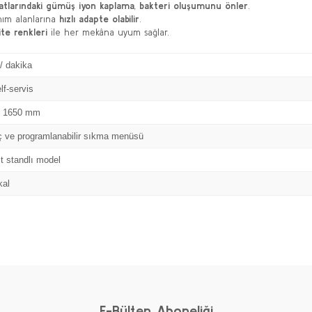
atlarındaki gümüş iyon kaplama
,
bakteri oluşumunu önler
.
anım alanlarına
hızlı adapte olabilir
.
te renkleri
ile her mekâna uyum sağlar.
/ dakika
lf-servis
x 1650 mm
aç ve programlanabilir sıkma menüsü
lt standlı model
kal
Bu ürüne ilk yorumu siz yapın!
Yorum Yaz
E-Bülten Aboneliği