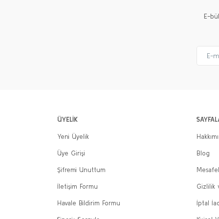
E-bü
ÜYELİK
SAYFAL
Yeni Üyelik
Hakkım
Üye Girişi
Blog
Şifremi Unuttum
Mesafel
İletişim Formu
Gizlilik
Havale Bildirim Formu
İptal İa