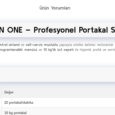
Ürün Yorumları
N ONE – Profesyonel Portakal S
ontrol sistemi
ve
self-servis musluklu
yapısıyla oteller, kafeler, restoranla
rogramlanabilir menüsü
ve
10 kg'lık üst sepeti
ile hijyenik, pratik ve veri
Değer
22 portakal/dakika
10 kg portakal