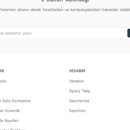
ltenimize abone olarak fırsatlardan ve kampanyalardan haberdar olabilirs
AR
HESABIM
ızda
Hesabım
Sipariş Takip
i Satış Sözleşmesi
Favorileriniz
 ve Güvenlik
Sepetiniz
de Koşullari