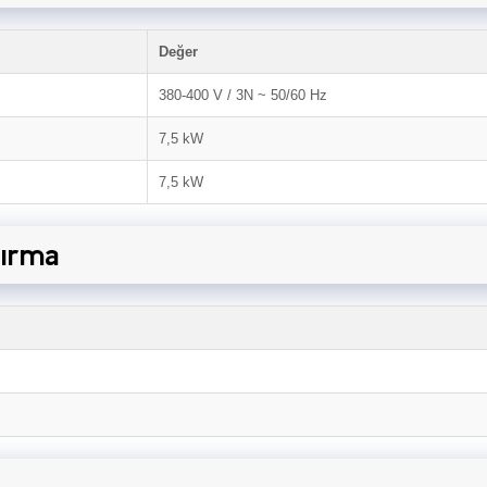
Değer
380-400 V / 3N ~ 50/60 Hz
7,5 kW
7,5 kW
dırma