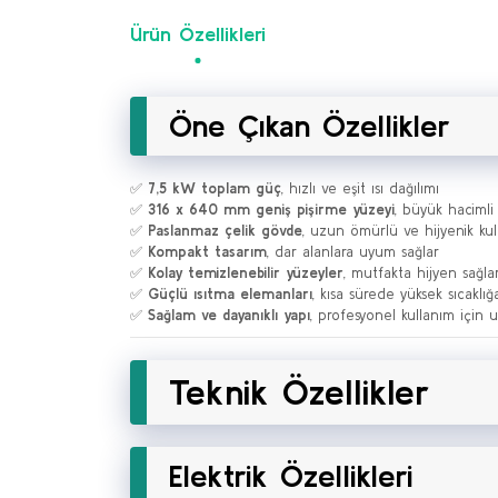
Ürün Özellikleri
Öne Çıkan Özellikler
✅
7,5 kW toplam güç
, hızlı ve eşit ısı dağılımı
✅
316 x 640 mm geniş pişirme yüzeyi
, büyük haciml
✅
Paslanmaz çelik gövde
, uzun ömürlü ve hijyenik ku
✅
Kompakt tasarım
, dar alanlara uyum sağlar
✅
Kolay temizlenebilir yüzeyler
, mutfakta hijyen sağla
✅
Güçlü ısıtma elemanları
, kısa sürede yüksek sıcaklığ
✅
Sağlam ve dayanıklı yapı
, profesyonel kullanım için
Teknik Özellikler
Elektrik Özellikleri