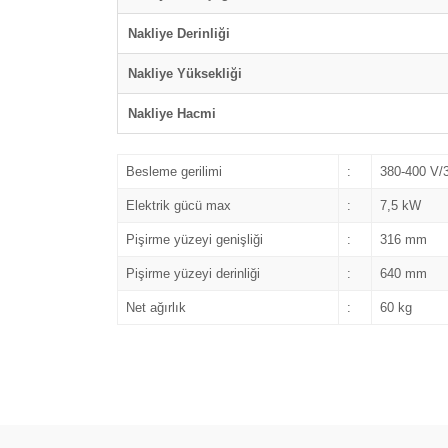
Nakliye Derinliği
Nakliye Yüksekliği
Nakliye Hacmi
Besleme gerilimi
:
380-400 V/
Elektrik gücü max
:
7,5 kW
Pişirme yüzeyi genişliği
:
316 mm
Pişirme yüzeyi derinliği
:
640 mm
Net ağırlık
:
60 kg