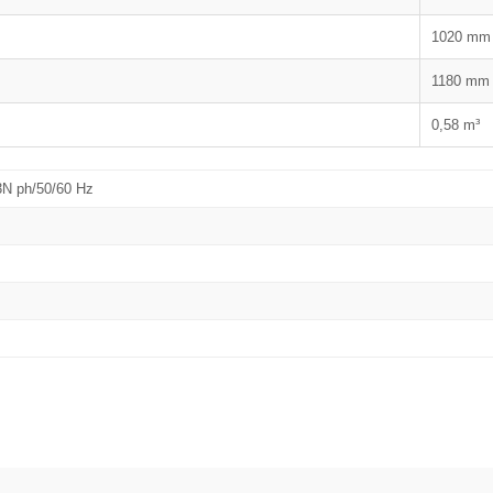
1020 mm
1180 mm
0,58 m³
3N ph/50/60 Hz
Bu ürüne ilk yorumu siz yapın!
Yorum Yaz