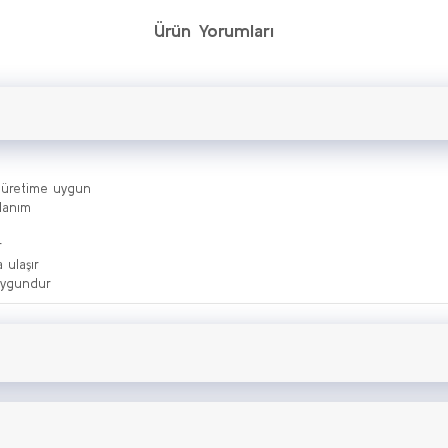
Ürün Yorumları
i üretime uygun
llanım
r
a ulaşır
 uygundur