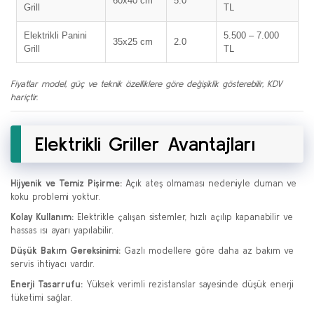
60x40 cm
5.0
Grill
TL
Elektrikli Panini
5.500 – 7.000
35x25 cm
2.0
Grill
TL
Fiyatlar model, güç ve teknik özelliklere göre değişiklik gösterebilir, KDV
hariçtir.
Elektrikli Griller Avantajları
Hijyenik ve Temiz Pişirme:
Açık ateş olmaması nedeniyle duman ve
koku problemi yoktur.
Kolay Kullanım:
Elektrikle çalışan sistemler, hızlı açılıp kapanabilir ve
hassas ısı ayarı yapılabilir.
Düşük Bakım Gereksinimi:
Gazlı modellere göre daha az bakım ve
servis ihtiyacı vardır.
Enerji Tasarrufu:
Yüksek verimli rezistanslar sayesinde düşük enerji
tüketimi sağlar.