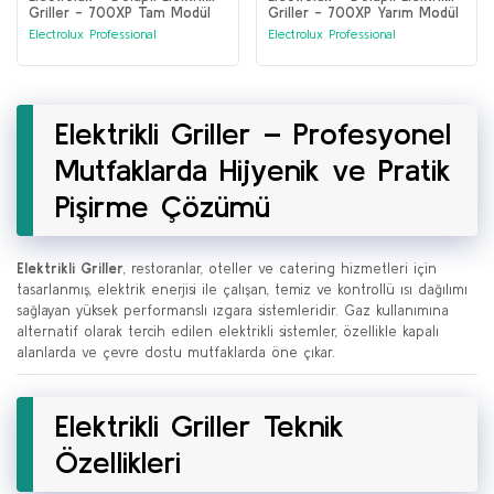
Griller - 700XP Tam Modül
Griller - 700XP Yarım Modül
Serbest Elektrikli Kömür
Serbest Elektrikli Kömür
Electrolux Professional
Electrolux Professional
Izgarası (371242)
Izgarası (371241)
Elektrikli Griller – Profesyonel
Mutfaklarda Hijyenik ve Pratik
Pişirme Çözümü
Elektrikli Griller
, restoranlar, oteller ve catering hizmetleri için
tasarlanmış, elektrik enerjisi ile çalışan, temiz ve kontrollü ısı dağılımı
sağlayan yüksek performanslı ızgara sistemleridir. Gaz kullanımına
alternatif olarak tercih edilen elektrikli sistemler, özellikle kapalı
alanlarda ve çevre dostu mutfaklarda öne çıkar.
Elektrikli Griller Teknik
Özellikleri