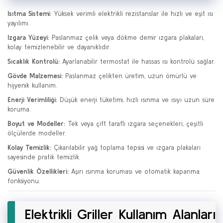
Isıtma Sistemi:
Yüksek verimli elektrikli rezistanslar ile hızlı ve eşit ısı
yayılımı.
Izgara Yüzeyi:
Paslanmaz çelik veya dökme demir ızgara plakaları,
kolay temizlenebilir ve dayanıklıdır.
Sıcaklık Kontrolü:
Ayarlanabilir termostat ile hassas ısı kontrolü sağlar.
Gövde Malzemesi:
Paslanmaz çelikten üretim, uzun ömürlü ve
hijyenik kullanım.
Enerji Verimliliği:
Düşük enerji tüketimi, hızlı ısınma ve ısıyı uzun süre
koruma.
Boyut ve Modeller:
Tek veya çift taraflı ızgara seçenekleri, çeşitli
ölçülerde modeller.
Kolay Temizlik:
Çıkarılabilir yağ toplama tepsisi ve ızgara plakaları
sayesinde pratik temizlik.
Güvenlik Özellikleri:
Aşırı ısınma koruması ve otomatik kapanma
fonksiyonu.
Elektrikli Griller Kullanım Alanları