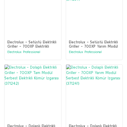
Electrolux - Setüstü Elektrikli
Electrolux - Setüstü Elektrikli
Griller - 700XP Elektrikli
Griller - 700XP Yarım Modül
Kömür Izgara Üstü (371240)
Elektrikli Kömür Izgara Üstü
Electrolux Professional
Electrolux Professional
(371239)
Electrolux - Dolaplı Elektrikli
Electrolux - Dolaplı Elektrikli