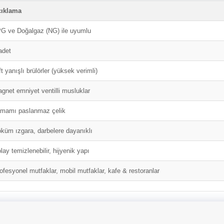
çıklama
G ve Doğalgaz (NG) ile uyumlu
adet
ft yanışlı brülörler (yüksek verimli)
gnet emniyet ventilli musluklar
mamı paslanmaz çelik
küm ızgara, darbelere dayanıklı
lay temizlenebilir, hijyenik yapı
ofesyonel mutfaklar, mobil mutfaklar, kafe & restoranlar