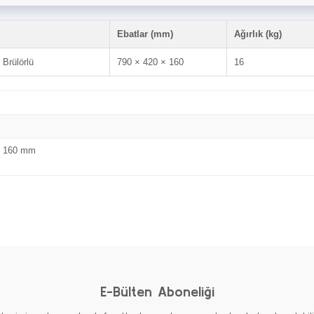
Ebatlar (mm)
Ağırlık (kg)
 Brülörlü
790 × 420 × 160
16
x 160 mm
Bu ürüne ilk yorumu siz yapın!
Yorum Yaz
E-Bülten Aboneliği