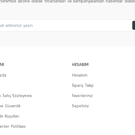
ltenimize abone olarak fırsatlardan ve kampanyalardan haberdar olabilirs
AR
HESABIM
ızda
Hesabım
Sipariş Takip
i Satış Sözleşmesi
Favorileriniz
 ve Güvenlik
Sepetiniz
de Koşullari
eriler Politikası