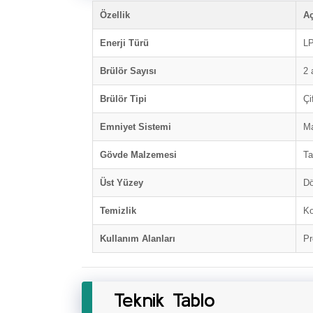
Özellik
A
Enerji Türü
LP
Brülör Sayısı
2 
Brülör Tipi
Çi
Emniyet Sistemi
Ma
Gövde Malzemesi
Ta
Üst Yüzey
Dö
Temizlik
Ko
Kullanım Alanları
Pr
Teknik Tablo