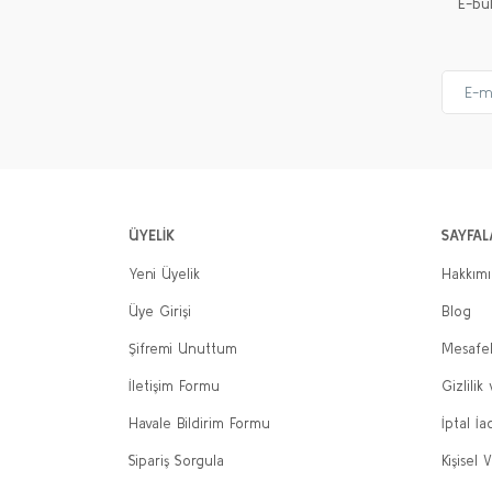
E-bü
ÜYELİK
SAYFAL
Yeni Üyelik
Hakkım
Üye Girişi
Blog
Şifremi Unuttum
Mesafel
İletişim Formu
Gizlilik
Havale Bildirim Formu
İptal İa
Sipariş Sorgula
Kişisel V