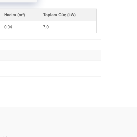
Hacim (m³)
Toplam Güç (kW)
0.04
7.0