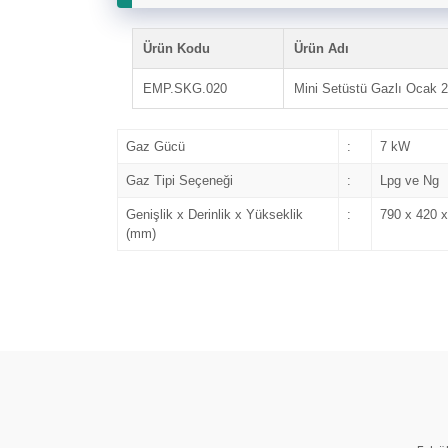
Ürün Kodu
Ürün Adı
EMP.SKG.020
Mini Setüstü Gazlı Ocak 2
Gaz Gücü
:
7 kW
Gaz Tipi Seçeneği
:
Lpg ve Ng
Genişlik x Derinlik x Yükseklik
:
790 x 420 
(mm)