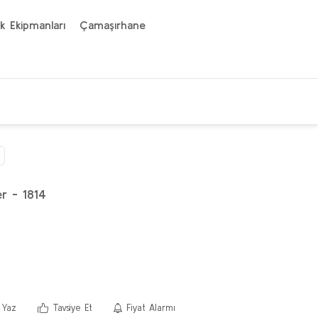
k Ekipmanları
Çamaşırhane
er - 1814
 Yaz
Tavsiye Et
Fiyat Alarmı