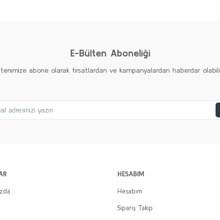
Yorum Yaz
E-Bülten Aboneliği
ltenimize abone olarak fırsatlardan ve kampanyalardan haberdar olabilirs
AR
HESABIM
ızda
Hesabım
Sipariş Takip