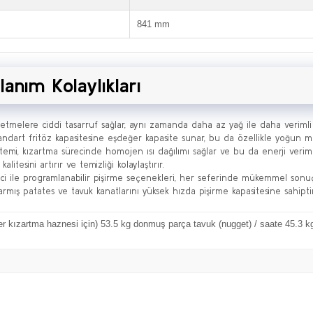
841 mm
lanım Kolaylıkları
 işletmelere ciddi tasarruf sağlar, aynı zamanda daha az yağ ile daha verimli 
standart fritöz kapasitesine eşdeğer kapasite sunar, bu da özellikle yoğun müş
emi, kızartma sürecinde homojen ısı dağılımı sağlar ve bu da enerji verimlili
kalitesini artırır ve temizliği kolaylaştırır.
 ile programlanabilir pişirme seçenekleri, her seferinde mükemmel sonuçl
zarmış patates ve tavuk kanatlarını yüksek hızda pişirme kapasitesine sahiptir
er kızartma haznesi için) 53.5 kg donmuş parça tavuk (nugget) / saate 45.3 k
Bu ürüne ilk yorumu siz yapın!