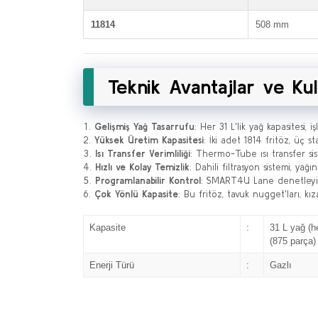
11814
508 mm
Teknik Avantajlar ve Kul
Gelişmiş Yağ Tasarrufu
: Her 31 L'lik yağ kapasitesi,
Yüksek Üretim Kapasitesi
: İki adet 1814 fritöz, üç 
Isı Transfer Verimliliği
: Thermo-Tube ısı transfer sist
Hızlı ve Kolay Temizlik
: Dahili filtrasyon sistemi, yağın 
Programlanabilir Kontrol
: SMART4U Lane denetleyici
Çok Yönlü Kapasite
: Bu fritöz, tavuk nugget'ları, kı
Kapasite
:
31 L yağ (h
(875 parça)
Enerji Türü
:
Gazlı