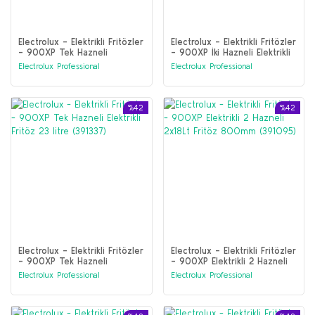
Electrolux - Elektrikli Fritözler
Electrolux - Elektrikli Fritözler
- 900XP Tek Hazneli
- 900XP İki Hazneli Elektrikli
Elektrikli Fritöz 23 litre
Fritöz 23 litre (391338)
Electrolux Professional
Electrolux Professional
Elektronik kontrollü (391339)
%42
%42
Electrolux - Elektrikli Fritözler
Electrolux - Elektrikli Fritözler
- 900XP Tek Hazneli
- 900XP Elektrikli 2 Hazneli
Elektrikli Fritöz 23 litre
2x18Lt Fritöz 800mm
Electrolux Professional
Electrolux Professional
(391337)
(391095)