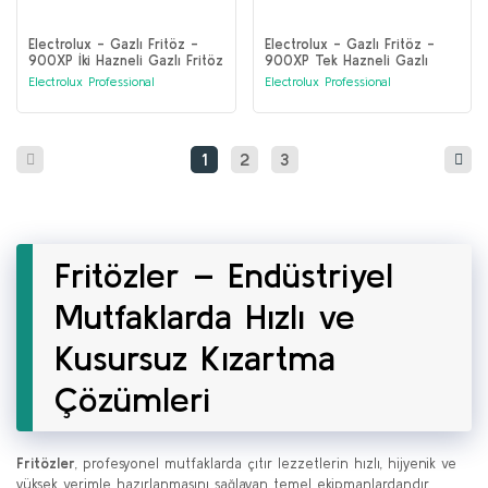
Electrolux - Gazlı Fritöz -
Electrolux - Gazlı Fritöz -
900XP İki Hazneli Gazlı Fritöz
900XP Tek Hazneli Gazlı
15 litre (391078)
Fritöz 15 litre (391077)
Electrolux Professional
Electrolux Professional
1
2
3
Fritözler – Endüstriyel
Mutfaklarda Hızlı ve
Kusursuz Kızartma
Çözümleri
Fritözler
, profesyonel mutfaklarda çıtır lezzetlerin hızlı, hijyenik ve
yüksek verimle hazırlanmasını sağlayan temel ekipmanlardandır.