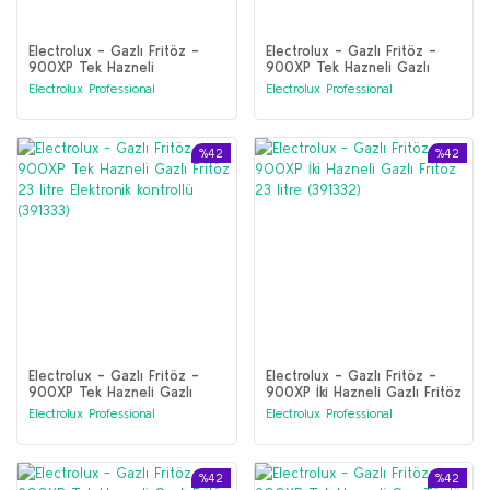
Electrolux - Gazlı Fritöz -
Electrolux - Gazlı Fritöz -
900XP Tek Hazneli
900XP Tek Hazneli Gazlı
Programlanabilir Gazlı Fritöz
Fritöz 23 litre Elektronik
Electrolux Professional
Electrolux Professional
23 litre, HP (391343)
Programlanabilir kontrol ve
Yağ filtreleme (391334)
%42
%42
Electrolux - Gazlı Fritöz -
Electrolux - Gazlı Fritöz -
900XP Tek Hazneli Gazlı
900XP İki Hazneli Gazlı Fritöz
Fritöz 23 litre Elektronik
23 litre (391332)
Electrolux Professional
Electrolux Professional
kontrollü (391333)
%42
%42