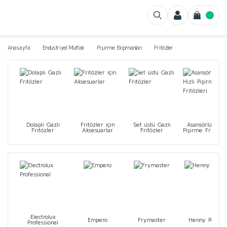
Anasayfa
Endüstriyel Mutfak
Pişirme Ekipmanları
Fritözler
Dolaplı Gazlı
Fritözler için
Set üstü Gazlı
Asansörlü Hızlı
Fritözler
Aksesuarlar
Fritözler
Pişirme Fritözle
Electrolux
Empero
Frymaster
Henny Penny
Professional