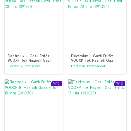
Electrolux - Gazlı Fritöz -
Electrolux - Gazlı Fritöz -
900XP Tek Hazneli Gazlı
900XP Tek Hazneli Gaz
Fritöz 23 litre (391331)
Tüplü Fritöz 23 litre (391084)
Electrolux Professional
Electrolux Professional
%42
%42