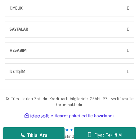
ÜYELİK
SAYFALAR
HESABIM
İLETİŞİM
© Tüm Hakları Saklıdır. Kredi kartı bilgileriniz 256bit SSL sertifikası ile
korunmaktadır.
ile
ideasoft
e-
hazırlandı.
ticaret
paketleri
Bu web sitesi,
WP.tc Web Tasarım Ajansı
ve
Hüseyin Yılmaz SEO
📞 Tıkla Ara
Fiyat Teklifi Al
Danışmanlığı
tarafından geliştirilmiştir.