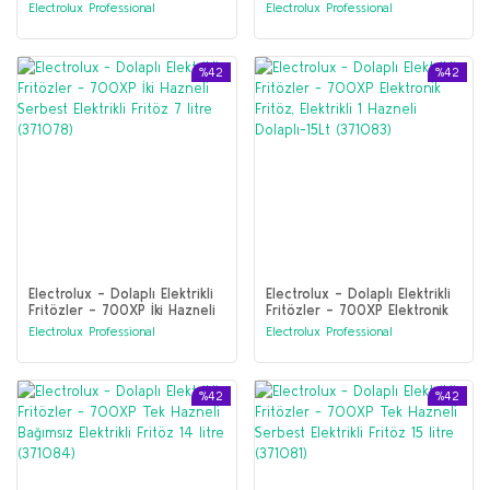
Serbest Elektrikli Fritöz 15
Serbest Elektrikli Fritöz 14
Electrolux Professional
Electrolux Professional
litre (371082)
litre (371085)
%42
%42
Electrolux - Dolaplı Elektrikli
Electrolux - Dolaplı Elektrikli
Fritözler - 700XP İki Hazneli
Fritözler - 700XP Elektronik
Serbest Elektrikli Fritöz 7 litre
Fritöz, Elektrikli 1 Hazneli
Electrolux Professional
Electrolux Professional
(371078)
Dolaplı-15Lt (371083)
%42
%42