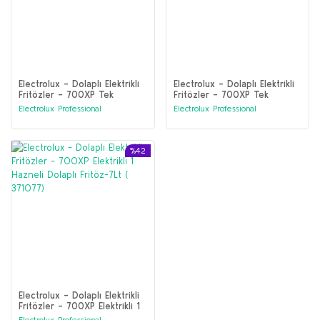
Electrolux - Dolaplı Elektrikli
Electrolux - Dolaplı Elektrikli
Fritözler - 700XP Tek
Fritözler - 700XP Tek
Hazneli Bağımsız Elektrikli
Hazneli Serbest Elektrikli
Electrolux Professional
Electrolux Professional
Fritöz 14 litre (371084)
Fritöz 15 litre (371081)
%42
Electrolux - Dolaplı Elektrikli
Fritözler - 700XP Elektrikli 1
Hazneli Dolaplı Fritöz-7Lt (
Electrolux Professional