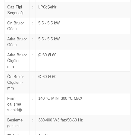
Gaz Tipi
:
LPG;Şehir
Seçeneği
Ön Brülör
:
5.5 - 5.5 kW
Gücü
Arka Brülör
:
5,5 - 5,5 kW
Gücü
Arka Brülör
:
Ø 60 Ø 60
Ölçüleri -
mm
Ön Brülör
:
Ø 60 Ø 60
Ölçüleri -
mm
Fırın
:
140 °C MIN; 300 °C MAX
çalışma
sıcaklığı
Besleme
:
380-400 V/3 faz/50-60 Hz
gerilimi