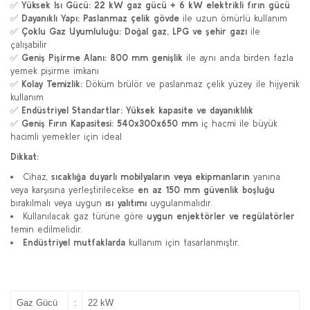
✅
Yüksek Isı Gücü:
22 kW gaz gücü + 6 kW elektrikli fırın gücü
✅
Dayanıklı Yapı:
Paslanmaz çelik gövde
ile uzun ömürlü kullanım
✅
Çoklu Gaz Uyumluluğu:
Doğal gaz, LPG ve şehir gazı
ile
çalışabilir
✅
Geniş Pişirme Alanı:
800 mm genişlik
ile aynı anda birden fazla
yemek pişirme imkanı
✅
Kolay Temizlik:
Döküm brülör ve paslanmaz çelik yüzey ile hijyenik
kullanım
✅
Endüstriyel Standartlar:
Yüksek kapasite ve dayanıklılık
✅
Geniş Fırın Kapasitesi:
540x300x650 mm
iç hacmi ile büyük
hacimli yemekler için ideal
Dikkat:
Cihaz,
sıcaklığa duyarlı mobilyaların veya ekipmanların
yanına
veya karşısına yerleştirilecekse
en az 150 mm güvenlik boşluğu
bırakılmalı veya uygun
ısı yalıtımı
uygulanmalıdır.
Kullanılacak gaz türüne göre
uygun enjektörler ve regülatörler
temin edilmelidir.
Endüstriyel mutfaklarda
kullanım için tasarlanmıştır.
Gaz Gücü
:
22 kW