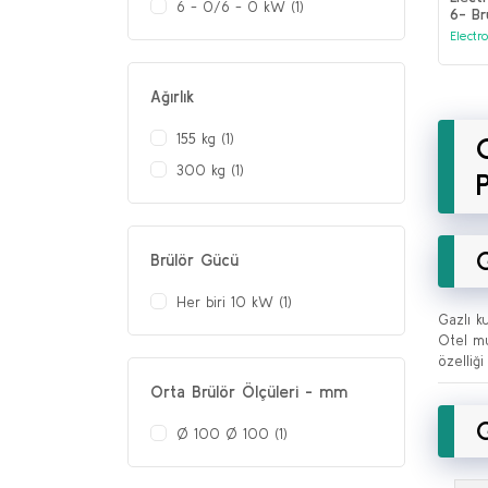
6 - 0/6 - 0 kW (1)
6- Br
Gazlı
Electr
Ağırlık
155 kg (1)
300 kg (1)
G
Brülör Gücü
Her biri 10 kW (1)
Gazlı k
Otel mu
özelliğ
Orta Brülör Ölçüleri - mm
G
Ø 100 Ø 100 (1)