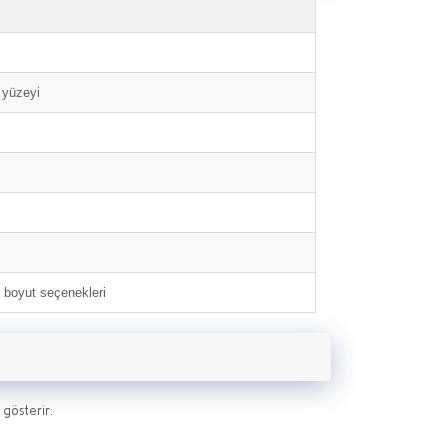
 yüzeyi
e boyut seçenekleri
 gösterir: