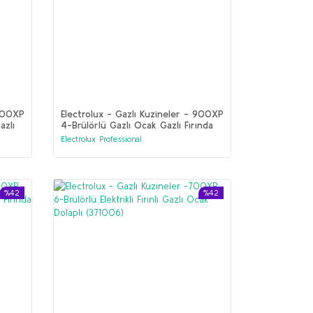
 900XP
Electrolux - Gazlı Kuzineler - 900XP
azlı
4-Brülörlü Gazlı Ocak Gazlı Fırında
(391005)
Electrolux Professional
%42
%42