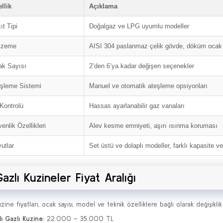
llik
Açıklama
ıt Tipi
Doğalgaz ve LPG uyumlu modeller
lzeme
AISI 304 paslanmaz çelik gövde, döküm ocak
k Sayısı
2’den 6’ya kadar değişen seçenekler
şleme Sistemi
Manuel ve otomatik ateşleme opsiyonları
 Kontrolü
Hassas ayarlanabilir gaz vanaları
enlik Özellikleri
Alev kesme emniyeti, aşırı ısınma koruması
utlar
Set üstü ve dolaplı modeller, farklı kapasite v
azlı Kuzineler Fiyat Aralığı
zine fiyatları, ocak sayısı, model ve teknik özelliklere bağlı olarak değişiklik
ı Gazlı Kuzine:
22.000 – 35.000 TL