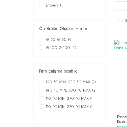
Empero (1)
S
Ön Brülör Ölçüleri - mm
Ø 60 Ø 60 (9)
Ø 100 Ø 100 (4)
Fırın çalışma sıcaklığı
120 °C MIN; 280 °C MAX (7)
140 °C MIN; 300 °C MAX (2)
110 °C MIN; 270 °C MAX (1)
110 °C MIN; 270 °C MAX (1)
110 °C MIN; 300 °C MAX (1)
Emper
Kuzin
120 °C MIN; 270 °C MAX (1)
Emper