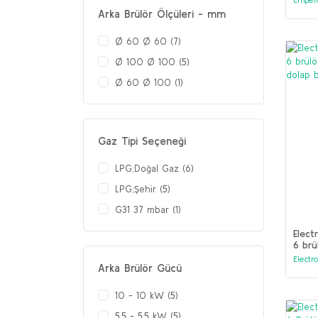
Arka Brülör Ölçüleri - mm
Ø 60 Ø 60 (7)
Ø 100 Ø 100 (5)
Ø 60 Ø 100 (1)
Gaz Tipi Seçeneği
LPG;Doğal Gaz (6)
LPG;Şehir (5)
G31 37 mbar (1)
Elect
6 brü
fırın
Electr
Arka Brülör Gücü
10 - 10 kW (5)
5,5 - 5,5 kW (5)