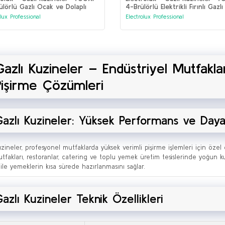
ülörlü Gazlı Ocak ve Dolaplı
4-Brülörlü Elektrikli Fırınlı Gazl
 Fırın (371005)
(371003)
olux Professional
Electrolux Professional
Gazlı Kuzineler – Endüstriyel Mutfakl
Pişirme Çözümleri
azlı Kuzineler: Yüksek Performans ve Dayanı
uzineler, profesyonel mutfaklarda yüksek verimli pişirme işlemleri için özel o
tfakları, restoranlar, catering ve toplu yemek üretim tesislerinde yoğun kul
i ile yemeklerin kısa sürede hazırlanmasını sağlar.
azlı Kuzineler Teknik Özellikleri