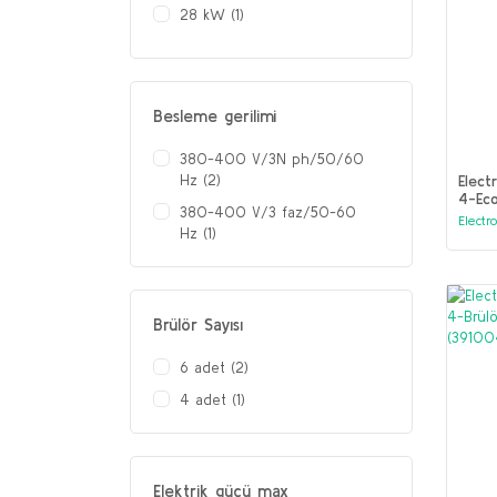
28 kW (1)
32,5 kW (1)
33 kW (1)
39 kW (1)
Besleme gerilimi
40 kW (1)
380-400 V/3N ph/50/60
42 kW (1)
Elect
Hz (2)
4-Eco
52,5 kW (1)
380-400 V/3 faz/50-60
Gazlı
Electr
Hz (1)
56 kW (1)
6 kW (1)
68,5 kW (1)
Brülör Sayısı
72 kW (1)
6 adet (2)
73 kW (1)
4 adet (1)
Elektrik gücü max