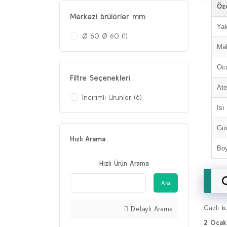
Öze
Merkezi brülörler mm
Yak
Ø 60 Ø 60 (1)
Ma
Oca
Filtre Seçenekleri
Ate
İndirimli Ürünler (6)
Isı
Güv
Hızlı Arama
Boy
Hızlı Ürün Arama
G
Ara
Gazlı ku
Detaylı Arama
2 Ocakl