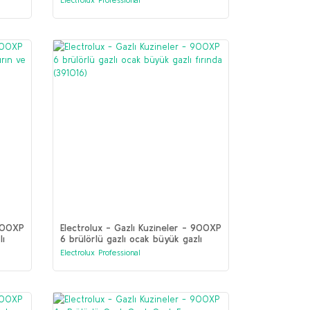
 900XP
Electrolux - Gazlı Kuzineler - 900XP
lı
6 brülörlü gazlı ocak büyük gazlı
fırında (391016)
Electrolux Professional