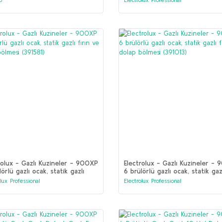
(391576)
rolux - Gazlı Kuzineler - 900XP
Electrolux - Gazlı Kuzineler -
lörlü gazlı ocak, statik gazlı
6 brülörlü gazlı ocak, statik gaz
 ve dolap bölmesi (391581)
fırın ve dolap bölmesi (391013)
olux Professional
Electrolux Professional