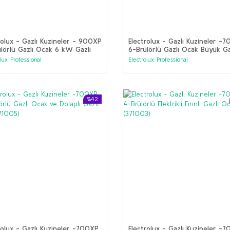
rolux - Gazlı Kuzineler - 900XP
Electrolux - Gazlı Kuzineler -
lörlü Gazlı Ocak 6 kW Gazlı
6-Brülörlü Gazlı Ocak Büyük Ga
 (391004)
Fırında (371215)
olux Professional
Electrolux Professional
%42
rolux - Gazlı Kuzineler -700XP
Electrolux - Gazlı Kuzineler -