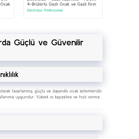
ı Ocak
4-Brülörlü Gazlı Ocak ve Gazlı Fırın
(371002)
Electrolux Professional
arda Güçlü ve Güvenilir
klılık
larak tasarlanmış, güçlü ve dayanıklı ocak sistemleridir.
lanıma uygundur. Yüksek ısı kapasitesi ve hızlı ısınma