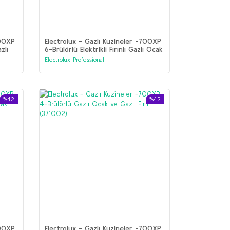
700XP
Electrolux - Gazlı Kuzineler -700XP
zlı
6-Brülörlü Elektrikli Fırınlı Gazlı Ocak
Dolaplı (371006)
Electrolux Professional
%42
%42
700XP
Electrolux - Gazlı Kuzineler -700XP