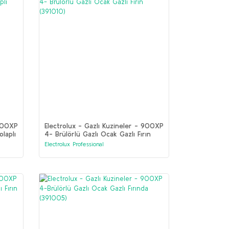
 900XP
Electrolux - Gazlı Kuzineler - 900XP
laplı
4- Brülörlü Gazlı Ocak Gazlı Fırın
(391010)
Electrolux Professional