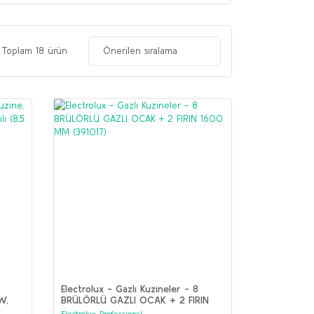
Toplam 18 ürün
Electrolux - Gazlı Kuzineler - 8
W,
BRÜLÖRLÜ GAZLI OCAK + 2 FIRIN
m
1600 MM (391017)
Electrolux Professional