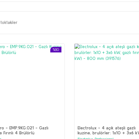
toktakiler
%50
o - EMP.9KG.021 - Gazlı
Electrolux - 4 açık ateşli gazlı
e Fırınlı 4 Brülörlü
kuzine, brulörler: 1x10 + 3x6 k
gazlı fırınlı (8,5 kW) - 800 m
o
Electrolux Professional