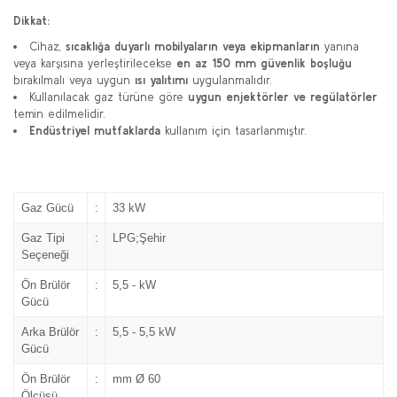
Dikkat:
Cihaz,
sıcaklığa duyarlı mobilyaların veya ekipmanların
yanına
veya karşısına yerleştirilecekse
en az 150 mm güvenlik boşluğu
bırakılmalı veya uygun
ısı yalıtımı
uygulanmalıdır.
Kullanılacak gaz türüne göre
uygun enjektörler ve regülatörler
temin edilmelidir.
Endüstriyel mutfaklarda
kullanım için tasarlanmıştır.
Gaz Gücü
:
33 kW
Gaz Tipi
:
LPG;Şehir
Seçeneği
Ön Brülör
:
5,5 - kW
Gücü
Arka Brülör
:
5,5 - 5,5 kW
Gücü
Ön Brülör
:
mm Ø 60
Ölçüsü