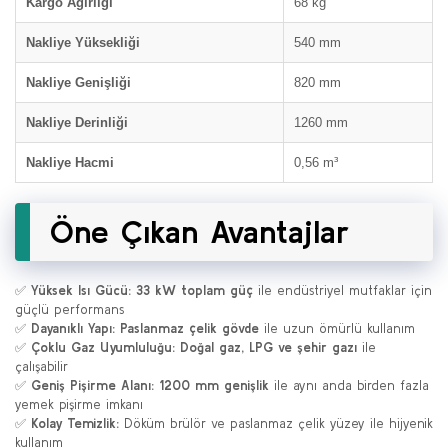
Kargo Ağırlığı
68 kg
Nakliye Yüksekliği
540 mm
Nakliye Genişliği
820 mm
Nakliye Derinliği
1260 mm
Nakliye Hacmi
0,56 m³
Öne Çıkan Avantajlar
✅
Yüksek Isı Gücü:
33 kW toplam güç
ile endüstriyel mutfaklar için
güçlü performans
✅
Dayanıklı Yapı:
Paslanmaz çelik gövde
ile uzun ömürlü kullanım
✅
Çoklu Gaz Uyumluluğu:
Doğal gaz, LPG ve şehir gazı
ile
çalışabilir
✅
Geniş Pişirme Alanı:
1200 mm genişlik
ile aynı anda birden fazla
yemek pişirme imkanı
✅
Kolay Temizlik:
Döküm brülör ve paslanmaz çelik yüzey ile hijyenik
kullanım