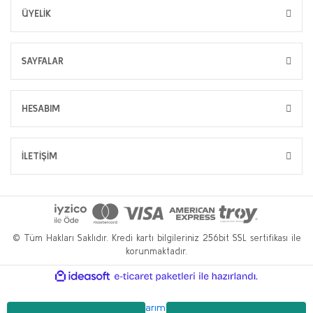
ÜYELİK
SAYFALAR
HESABIM
İLETİŞİM
© Tüm Hakları Saklıdır. Kredi kartı bilgileriniz 256bit SSL sertifikası ile
korunmaktadır.
ile
ideasoft
e-
hazırlandı.
ticaret
paketleri
Bu web sitesi,
WP.tc Web Tasarım Ajansı
ve
Hüseyin Yılmaz SEO