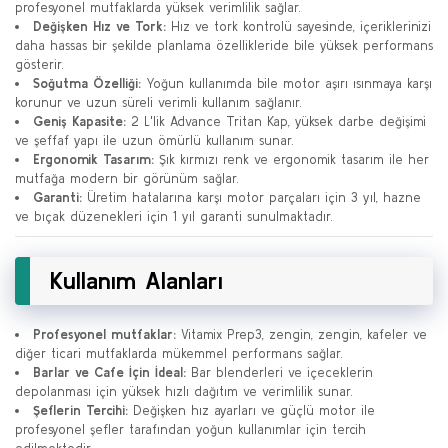
profesyonel mutfaklarda yüksek verimlilik sağlar.
Değişken Hız ve Tork:
Hız ve tork kontrolü sayesinde, içeriklerinizi
daha hassas bir şekilde planlama özellikleride bile yüksek performans
gösterir.
Soğutma Özelliği:
Yoğun kullanımda bile motor aşırı ısınmaya karşı
korunur ve uzun süreli verimli kullanım sağlanır.
Geniş Kapasite:
2 L'lik Advance Tritan Kap, yüksek darbe değişimi
ve şeffaf yapı ile uzun ömürlü kullanım sunar.
Ergonomik Tasarım:
Şık kırmızı renk ve ergonomik tasarım ile her
mutfağa modern bir görünüm sağlar.
Garanti:
Üretim hatalarına karşı motor parçaları için 3 yıl, hazne
ve bıçak düzenekleri için 1 yıl garanti sunulmaktadır.
Kullanım Alanları
Profesyonel mutfaklar:
Vitamix Prep3, zengin, zengin, kafeler ve
diğer ticari mutfaklarda mükemmel performans sağlar.
Barlar ve Cafe İçin İdeal:
Bar blenderleri ve içeceklerin
depolanması için yüksek hızlı dağıtım ve verimlilik sunar.
Şeflerin Tercihi:
Değişken hız ayarları ve güçlü motor ile
profesyonel şefler tarafından yoğun kullanımlar için tercih