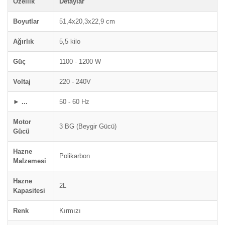
Özellik
Detaylar
Boyutlar
51,4x20,3x22,9 cm
Ağırlık
5,5 kilo
Güç
1100 - 1200 W
Voltaj
220 - 240V
► ...
50 - 60 Hz
Motor
3 BG (Beygir Gücü)
Gücü
Hazne
Polikarbon
Malzemesi
Hazne
2L
Kapasitesi
Renk
Kırmızı