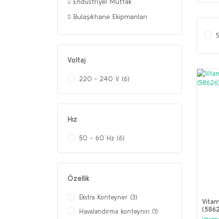
Endüstriyel Mutfak
Bulaşıkhane Ekipmanları
S
Voltaj
220 - 240 V (6)
Hız
50 - 60 Hz (6)
Özellik
Ekstra Konteyner (3)
Vitam
(586
Havalandırma konteynırı (1)
Vitami