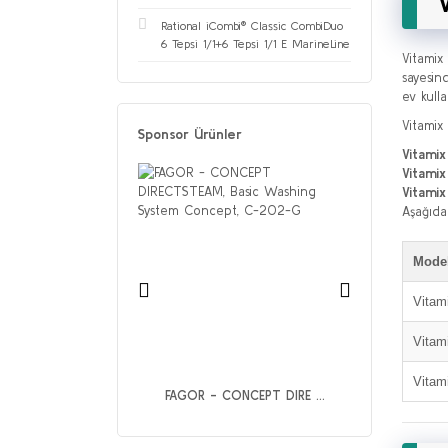
Rational iCombi® Classic CombiDuo
6 Tepsi 1/1+6 Tepsi 1/1 E MarineLine
Vitamix
sayesin
ev kulla
Vitamix
Sponsor Ürünler
Vitamix
Vitami
Vitamix
Aşağıda
Mode
Vitam
Vitam
Vitam
OC - UGP-040A ...
FAGOR - CONCEPT DIRE ...