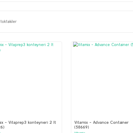
toktakiler
ix - Vitaprep3 konteyneri 2 lt
Vitamix - Advance Container
26)
(58669)
x
Vitamix