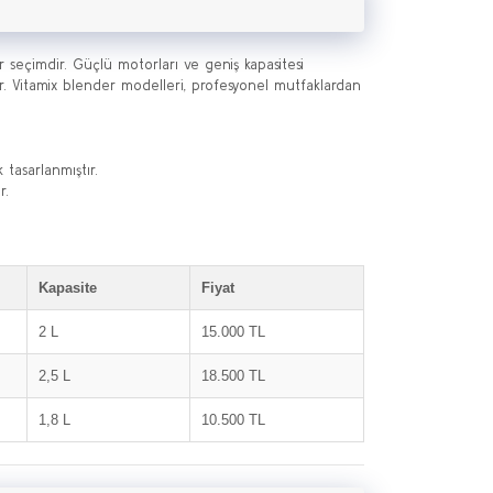
 seçimdir. Güçlü motorları ve geniş kapasitesi
ir. Vitamix blender modelleri, profesyonel mutfaklardan
 tasarlanmıştır.
r.
Kapasite
Fiyat
2 L
15.000 TL
2,5 L
18.500 TL
1,8 L
10.500 TL