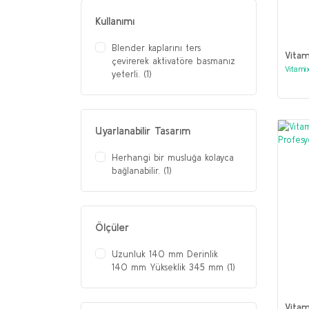
Yükseklik 492 mm (1)
Kullanımı
Uzunluk 203 mm Derinlik
229 mm Yükseklik 449 mm
Blender kaplarını ters
Vitam
(1)
çevirerek aktivatöre basmanız
Vitami
yeterli. (1)
Uyarlanabilir Tasarım
Herhangi bir musluğa kolayca
bağlanabilir. (1)
Ölçüler
Uzunluk 140 mm Derinlik
140 mm Yükseklik 345 mm (1)
Vitam