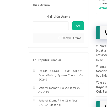
Speed
Hızlı Arama
Vitami
Hızlı Ürün Arama
Ara
Detaylı Arama
Vitamix
bıçakla
arasınd
çeker.
En Populer Olanlar
Vitamix 
tasarla
FAGOR - CONCEPT DIRECTSTEAM,
Basic Washing System Concept, C-
özellikl
202-G
Yüksek
Dayanıkl
Rational iCombi® Pro 20 Tepsi 2/1
Çok Fon
GN GAS
Rational iCombi® Pro XS 6 Tepsi
2/3 GN Elektirikli