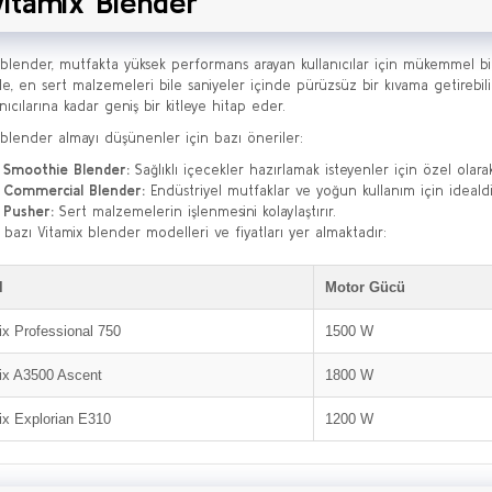
Vitamix Blender
 blender, mutfakta yüksek performans arayan kullanıcılar için mükemmel bir
de, en sert malzemeleri bile saniyeler içinde pürüzsüz bir kıvama getirebil
nıcılarına kadar geniş bir kitleye hitap eder.
 blender almayı düşünenler için bazı öneriler:
 Smoothie Blender:
Sağlıklı içecekler hazırlamak isteyenler için özel olarak
x Commercial Blender:
Endüstriyel mutfaklar ve yoğun kullanım için idealdi
 Pusher:
Sert malzemelerin işlenmesini kolaylaştırır.
 bazı Vitamix blender modelleri ve fiyatları yer almaktadır:
l
Motor Gücü
ix Professional 750
1500 W
ix A3500 Ascent
1800 W
ix Explorian E310
1200 W