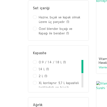
1560 - 1200 W (1)
Set içeriği
Hazne, bıçak ve kapak olmak
üzere üç parçadır. (1)
Özel blender bıçağı ve
Kapağı ile beraber (1)
Kapasite
Vitam
0.9 / 1.4 / 1.8 L (1)
Haval
Vitami
1,4 L (1)
2 L (1)
XL konteynır: 5,7 L kapasiteli
(sektördeki en büyük
kapasite) Advance konteynır:
945 ml ve 1420 ml’lik
kapasitelerde mevcuttur
Ağırlık
Standart konteynır: 945 ml,