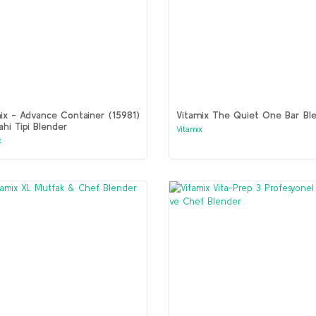
ix - Advance Container (15981)
Vitamix The Quiet One Bar Bl
ahi Tipi Blender
Vitamix
x