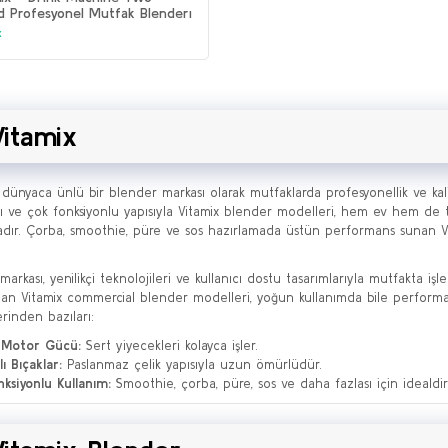
 Profesyonel Mutfak Blenderı
x
Vitamix
, dünyaca ünlü bir blender markası olarak mutfaklarda profesyonellik ve kalit
rı ve çok fonksiyonlu yapısıyla Vitamix blender modelleri, hem ev hem de 
adır. Çorba, smoothie, püre ve sos hazırlamada üstün performans sunan V
markası, yenilikçi teknolojileri ve kullanıcı dostu tasarımlarıyla mutfakta işler
nan Vitamix commercial blender modelleri, yoğun kullanımda bile performan
erinden bazıları:
 Motor Gücü:
Sert yiyecekleri kolayca işler.
ı Bıçaklar:
Paslanmaz çelik yapısıyla uzun ömürlüdür.
ksiyonlu Kullanım:
Smoothie, çorba, püre, sos ve daha fazlası için idealdir