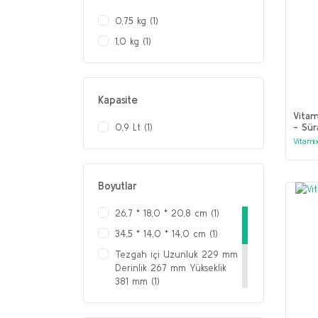
1420 ml veya 1893 ml’lik
0,75 kg (1)
kapasitelerde mevcuttur (1)
1,0 kg (1)
Kapasite
Vitam
- Sür
0,9 Lt (1)
Vitami
Boyutlar
26,7 * 18,0 * 20,8 cm (1)
34,5 * 14,0 * 14,0 cm (1)
Tezgah içi Uzunluk 229 mm
Derinlik 267 mm Yükseklik
381 mm (1)
Tezgah üstü Uzunluk 236
mm Derinlik 267 mm