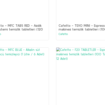
to - MFC TABS RED - Asidik
Cafetto - TEVO MINI - Espress
istemi temizlik tabletleri (120
makinesi temizlik tabletleri (1
t / 12 Adet)
Tablet /12 Adet )
o
Cafetto