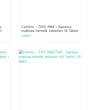
o
Cafetto - TEVO MINI - Espresso
00
makinesi temizlik tabletleri (8 Tablet
/ 40 Adet)
Cafetto