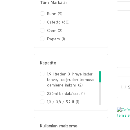
Tüm Markalar
Bunn (9)
Cafetto (60)
Crem (2)
Empero (1)
Kapasite
1.9 litreden 3 litreye kadar
kahveyi doğrudan termosa
demleme imkanı. (2)
S
236ml bardak/saat (1)
1,9 / 3,8 / 5,7 lt (1)
1.7 lt (1)
19 lt/saat (1)
Kullanılan malzeme
22 lt / saat kahve (1)