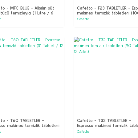
to - MFC BLUE - Alkalin süt
Cafetto - F23 TABLETLER - Esp
tücü temizleyici (1 Litre / 6
makinesi temizlik tabletleri (1
Tablet / 12 Adet)
o
Cafetto
tto - T60 TABLETLER -
Cafetto - T32 TABLETLER -
sso makinesi temizlik tabletleri
Espresso makinesi temizlik table
ablet / 12 Adet)
(90 Tablet / 12 Adet)
o
Cafetto