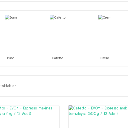
Bunn
Cafetto
Crem
toktakiler