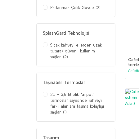
3 Termos Kapasitesi (1)
Paslanmaz Çelik Gövde (2)
Büyük 11,4 litre kapasitesi ile
arka arkaya demleme yapma
imkanı. (1)
SplashGard Teknolojisi
Tek seferde bardak sayısı: 12
(1)
Sıcak kahveyi ellerden uzak
tutarak güvenli kullanım
sağlar. (2)
Cafet
temiz
Cafett
Taşınabilir Termoslar
2,5 – 3,8 litrelik "airpot"
termoslar sayesinde kahveyi
farklı alanlara taşıma kolaylığı
sağlar. (1)
Tasarım