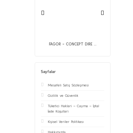
OC - UGP-040A ...
FAGOR - CONCEPT DIRE ...
Sayfalar
Mesafeli Satış Sözleşmesi
Gizlilik ve Güvenlik
Tüketici Haklari – Cayma – İptal
İade Koşullari
Kişisel Veriler Politikası
Hakkımızda