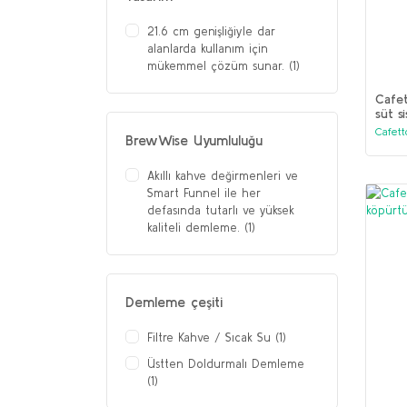
21.6 cm genişliğiyle dar
alanlarda kullanım için
mükemmel çözüm sunar. (1)
Cafet
süt s
Table
Cafett
BrewWise Uyumluluğu
Akıllı kahve değirmenleri ve
Smart Funnel ile her
defasında tutarlı ve yüksek
kaliteli demleme. (1)
Demleme çeşiti
Filtre Kahve / Sıcak Su (1)
Üstten Doldurmalı Demleme
(1)