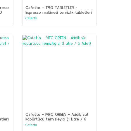
resso
Cafetto - T90 TABLETLER -
00
Espresso makinesi temizlik tabletleri
(62 Tablet /12 Adet)
Cafetto
Cafetto - MFC GREEN - Asidik süt
tleri
köpürtücü temizleyici (1 Litre / 6
Adet)
Cafetto