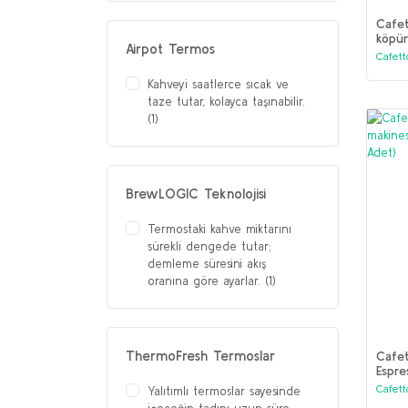
Cafet
köpür
Airpot Termos
Adet)
Cafett
Kahveyi saatlerce sıcak ve
taze tutar, kolayca taşınabilir.
(1)
BrewLOGIC Teknolojisi
Termostaki kahve miktarını
sürekli dengede tutar;
demleme süresini akış
oranına göre ayarlar. (1)
ThermoFresh Termoslar
Cafe
Espre
(31 T
Cafett
Yalıtımlı termoslar sayesinde