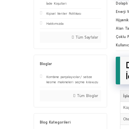
Dolaplı 
İade Koşullari
Enerji V
Kişisel Veriler Politikası
Hijyeni
Hakkımızda
Alan Ta
Çoklu P
Tüm Sayfalar
Kullanı
Bloglar
Kombine parçalayıcılar/ sebze
kesme makineleri seçme kılavuzu
Tüm Bloglar
İşl
Küç
Ote
Blog Kategorileri