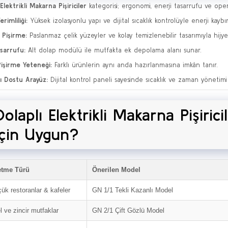
Elektrikli Makarna Pişiriciler
kategorisi; ergonomi, enerji tasarrufu ve opera
erimliliği:
Yüksek izolasyonlu yapı ve dijital sıcaklık kontrolüyle enerji kaybı
k Pişirme:
Paslanmaz çelik yüzeyler ve kolay temizlenebilir tasarımıyla hijy
sarrufu:
Alt dolap modülü ile mutfakta ek depolama alanı sunar.
işirme Yeteneği:
Farklı ürünlerin aynı anda hazırlanmasına imkân tanır.
cı Dostu Arayüz:
Dijital kontrol paneli sayesinde sıcaklık ve zaman yönetimi ko
Dolaplı Elektrikli Makarna Pişiric
İçin Uygun?
etme Türü
Önerilen Model
ük restoranlar & kafeler
GN 1/1 Tekli Kazanlı Model
l ve zincir mutfaklar
GN 2/1 Çift Gözlü Model