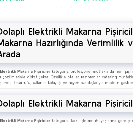
litre (371099)
24,5 litre (371098)
Dolaplı Elektrikli Makarna Pişiric
Makarna Hazırlığında Verimlilik v
Arada
Elektrikli Makarna Pişiriciler
kategorisi, profesyonel mutfaklarda hem pişi
lı çözümleriyle dikkat çeker. Özellikle oteller, restoranlar, catering mutfa
r; enerji tasarrufu, kullanım kolaylığı ve hijyen avantajlarıyla modern gast
Dolaplı Elektrikli Makarna Pişiric
Elektrikli Makarna Pişiriciler
kategorisi, farklı işletme ihtiyaçlarına göre şe