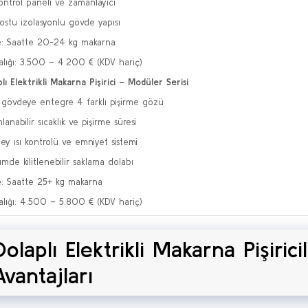
 kontrol paneli ve zamanlayıcı
dostu izolasyonlu gövde yapısı
e: Saatte 20-24 kg makarna
ralığı: 3.500 – 4.200 € (KDV hariç)
plı Elektrikli Makarna Pişirici – Modüler Serisi
gövdeye entegre 4 farklı pişirme gözü
anabilir sıcaklık ve pişirme süresi
ey ısı kontrolü ve emniyet sistemi
ümde kilitlenebilir saklama dolabı
e: Saatte 25+ kg makarna
ralığı: 4.500 – 5.800 € (KDV hariç)
Dolaplı Elektrikli Makarna Pişirici
Avantajları