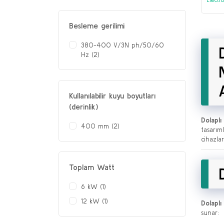
24,5 
Besleme gerilimi
380-400 V/3N ph/50/60
Hz (2)
Kullanılabilir kuyu boyutları
(derinlik)
Dolaplı 
400 mm (2)
tasarım
cihazla
Toplam Watt
6 kW (1)
12 kW (1)
Dolaplı 
sunar: