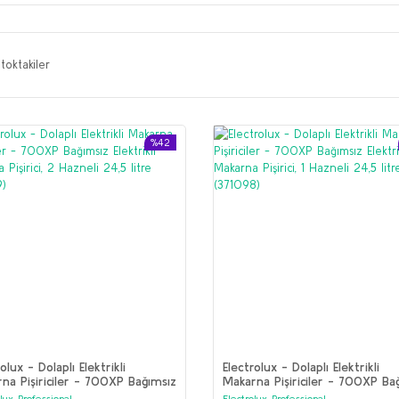
toktakiler
%42
olux - Dolaplı Elektrikli
Electrolux - Dolaplı Elektrikli
na Pişiriciler - 700XP Bağımsız
Makarna Pişiriciler - 700XP Ba
ikli Makarna Pişirici, 2 Hazneli
Elektrikli Makarna Pişirici, 1 Haz
olux Professional
Electrolux Professional