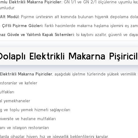
lu Elektrikli Makarna Pişiriciler:
GN 1/1 ve GN 2/1 ölçülerine uyumlu kaz
umludur.
 Alt Modül:
Pişirme ünitesinin alt kısmında bulunan hijyenik depolama dola
e Çiftli Pişirme Gözleri:
Farklı hacimlerde makarna haşlama işlemini eş zam
az Gövde ve Yalıtımlı Kapak Sistemleri:
Isı kaybını azaltır, güvenli ve daya
Dolaplı Elektrikli Makarna Pişiric
Elektrikli Makarna Pişiriciler
, aşağıdaki işletme türlerinde yüksek verimlilik 
restoranlar ve kafeler
tfakları
al yemekhaneler
g ve toplu yemek hizmeti sağlayıcıları
niversite ve hastane mutfakları
anı ve istasyon restoranları
arda cihazlar, hijyen, hız ve işlevsellik beklentilerini karşılar.