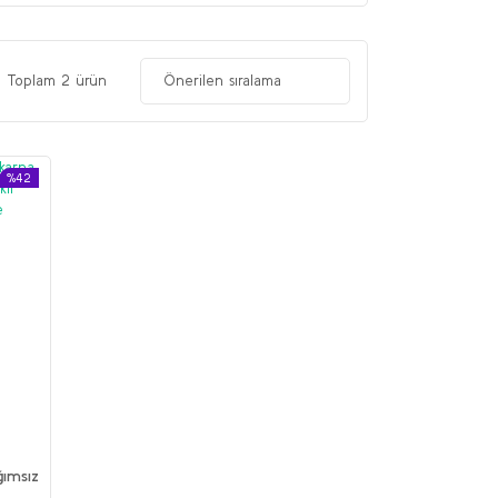
Toplam 2 ürün
%42
ğımsız
neli