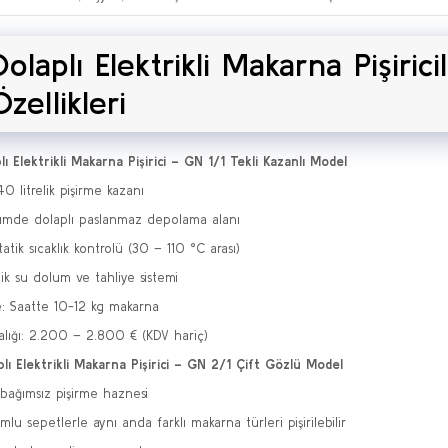
Dolaplı Elektrikli Makarna Pişiric
Özellikleri
plı Elektrikli Makarna Pişirici – GN 1/1 Tekli Kazanlı Model
40 litrelik pişirme kazanı
ümde dolaplı paslanmaz depolama alanı
atik sıcaklık kontrolü (30 – 110 °C arası)
k su dolum ve tahliye sistemi
e: Saatte 10-12 kg makarna
ralığı: 2.200 – 2.800 € (KDV hariç)
plı Elektrikli Makarna Pişirici – GN 2/1 Çift Gözlü Model
bağımsız pişirme haznesi
lu sepetlerle aynı anda farklı makarna türleri pişirilebilir