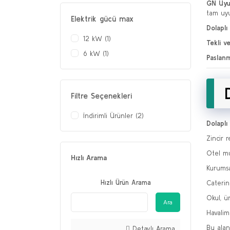
GN Uyum
tam uy
Elektrik gücü max
Dolaplı
12 kW (1)
Tekli v
6 kW (1)
Paslanm
Filtre Seçenekleri
İndirimli Ürünler (2)
Dolaplı 
Zincir 
Otel mu
Hızlı Arama
Kurums
Hızlı Ürün Arama
Caterin
Okul, ü
Ara
Havalim
Bu alanl
Detaylı Arama