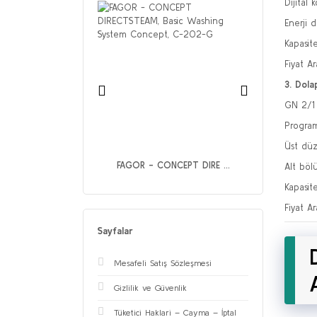
Dijital
Enerji 
Kapasit
Fiyat A
3. Dola
GN 2/1 
Programl
Üst düz
OC - UGP-040A ...
FAGOR - CONCEPT DIRE ...
Alt böl
Kapasit
Fiyat A
Sayfalar
Mesafeli Satış Sözleşmesi
Gizlilik ve Güvenlik
Tüketici Haklari – Cayma – İptal