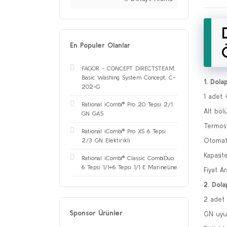
En Populer Olanlar
FAGOR - CONCEPT DIRECTSTEAM,
Basic Washing System Concept, C-
1. Dola
202-G
1 adet 
Rational iCombi® Pro 20 Tepsi 2/1
Alt böl
GN GAS
Termost
Rational iCombi® Pro XS 6 Tepsi
Otomati
2/3 GN Elektirikli
Kapasit
Rational iCombi® Classic CombiDuo
6 Tepsi 1/1+6 Tepsi 1/1 E MarineLine
Fiyat A
2. Dola
2 adet 
Sponsor Ürünler
GN uyum