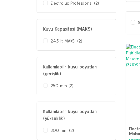
Electrolux Professional (2)
S
Kuyu Kapasitesi (MAKS)
24,5 lt MAKS. (2)
Kullanılabilir kuyu boyutları
(genişlik)
250 mm (2)
Kullanılabilir kuyu boyutları
(yükseklik)
Electr
300 mm (2)
Makar
Elektr
Electr