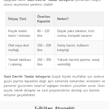
ürünü seçmenize yardımcı olabilir:
Önerilen
İhtiyaç Türü
Neden?
Kapasite
Küçük üretim
80 – 120
Düşük yakıt tüketimi, hızlı
tesisi / restoran
litre
ısıtma, kompakt tasarım
Otel veya okul
150 – 200
Geniş hacim, kullanım
mutfağı
litre
kolaylığı
Yemek fabrikası
250 – 300
Yüksek hacimli pişirme, enerji
/ catering
litre
verimliliği
Gazlı Devrilir Tavalar kategorisi
, büyük ölçekli mutfaklar için sadece
güçlü pişirme kapasitesi değil, aynı zamanda zamandan, enerjiden ve
personel gücünden tasarruf sağlayan modern çözümler sunar. Ürün
seçimi, teknik detaylar ve özel projelendirme desteği için bizimle
iletişime geçebilirsiniz.
E-Bülten Aboneliği