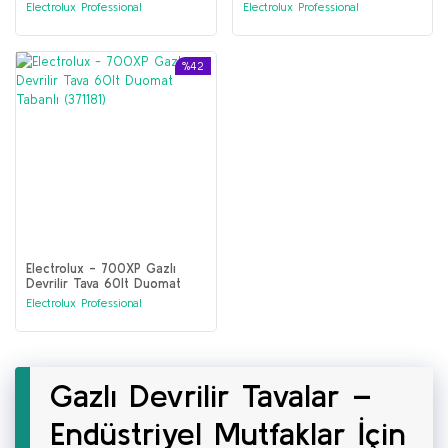
Duomat tabanlı, otomatik
80lt Duomat Tabanlı (391136)
Electrolux Professional
Electrolux Professional
devirmeli (391137)
%42
Electrolux - 700XP Gazlı
Devrilir Tava 60lt Duomat
Tabanlı (371181)
Electrolux Professional
Gazlı Devrilir Tavalar –
Endüstriyel Mutfaklar İçin