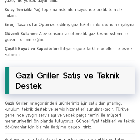
yüzeyi ile yüksek dayanıklılık.
Kolay Temizlik:
Yağ toplama sistemleri sayesinde pratik temizlik
imkanı.
Enerji Tasarrufu:
Optimize edilmiş gaz tüketimi ile ekonomik çalışma.
Güvenli Kullanım:
Alev sensörü ve otomatik gaz kesme sistemi ile
güvenli ortam sağlar.
Çeşitli Boyut ve Kapasiteler:
İhtiyaca göre farklı modeller ile esnek
kullanım.
Gazlı Griller Satış ve Teknik
Destek
Gazlı Griller
kategorisindeki ürünlerimiz için satış danışmanlığı,
kurulum, teknik destek ve servis hizmetleri sunulmaktadır. Türkiye
genelinde yaygın servis ağı ve yedek parça temini ile müşteri
memnuniyetini ön planda tutuyoruz. Güncel fiyat teklifleri ve teknik
dökümanlar için bizimle iletişime geçebilirsiniz.
Profesyonel mutfaklarda üstün performans, dayanıklılık ve kolay