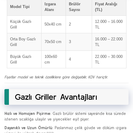
Izgara
Brülör
Fiyat Aralığı
Model Tipi
Alanı
Sayısı
(TL)
Küçük Gazlı
12.000 – 16.000
50x40 cm
2
Grill
TL
Orta Boy Gazlı
16.000 – 22.000
70x50 cm
3
Grill
TL
Büyük Gazlı
100x60
22.000 – 30.000
4
Grill
cm
TL
Fiyatlar model ve teknik özelliklere göre değişebilir, KDV hariçtir.
Gazlı Griller Avantajları
Hızlı ve Homojen Pişirme:
Gazlı brülör sistemi sayesinde kısa sürede
istenen sıcaklığa ulaşılır ve yiyecekler eşit pişer.
Dayanıklı ve Uzun Ömürlü:
Paslanmaz çelik gövde ve döküm ızgara