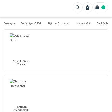
Anasayfa
Endüstriyel Mutfak
Pişirme Ekipmanları
Izgara / Grill
Gazlı Griller
Dolaplı Gazlı
Griller
Electrolux
Professional