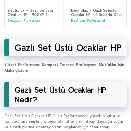
Electrolux - Gazlı Setüstü
Electrolux - Gazlı Setüstü
Ocaklar HP - 900XP 4-
Ocaklar HP - 2 Brülörlü Gazlı
Brülörlü Gazlı Kaynatma Üstü
Kazan Üstü 400 MM
Electrolux Professional
Electrolux Professional
(391003)
(391001)
Gazlı Set Üstü Ocaklar HP
Yüksek Performans, Kompakt Tasarım, Profesyonel Mutfaklar İçin
Akılcı Çözüm
Gazlı Set Üstü Ocaklar HP
Nedir?
Gazlı Set Üstü Ocaklar HP (High Performance), yüksek ısı çıkışı ve
kompakt tasarımıyla profesyonel mutfakların ihtiyaç duyduğu yoğun
ve sürekli pişirme operasyonlarını karşılamak için tasarlanmış