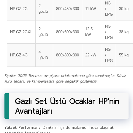
NG
2
HP.GZ.2G
800x450x300
11 kW
/
30 kg
gözlü
LPG
NG
2
12.5
HP.GZ.2GXL
800x600x300
/
38 kg
gözlü
kW
LPG
NG
4
HP.GZ.4G
800x800x300
22 kW
/
55 kg
gözlü
LPG
Fiyatlar 2025 Temmuz ayı piyasa ortalamalarına göre sunulmuştur. Döviz
kuru, tedarik ve kampanyalara göre değişiklik gösterebilir.
Gazlı Set Üstü Ocaklar HP'nin
Avantajları
Yüksek Performans:
Dakikalar içinde maksimum ısıya ulaşarak