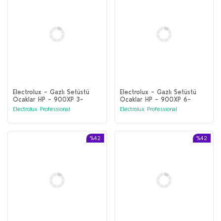
Electrolux - Gazlı Setüstü
Electrolux - Gazlı Setüstü
Ocaklar HP - 900XP 3-
Ocaklar HP - 900XP 6-
Brülörlü Gazlı Kaynatma Üstü
Brülörlü Gazlı Kaynatma Üstü
Electrolux Professional
Electrolux Professional
(391024)
(391012)
%42
%42