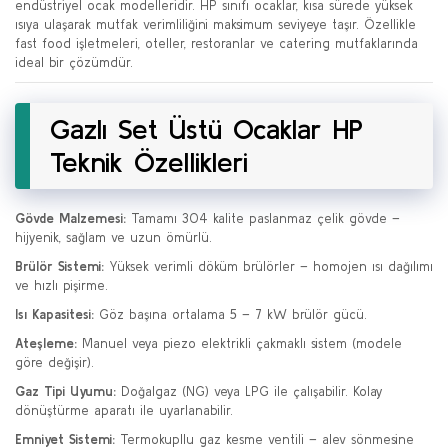
endüstriyel ocak modelleridir. HP sınıfı ocaklar, kısa sürede yüksek
ısıya ulaşarak mutfak verimliliğini maksimum seviyeye taşır. Özellikle
fast food işletmeleri, oteller, restoranlar ve catering mutfaklarında
ideal bir çözümdür.
Gazlı Set Üstü Ocaklar HP
Teknik Özellikleri
Gövde Malzemesi:
Tamamı 304 kalite paslanmaz çelik gövde –
hijyenik, sağlam ve uzun ömürlü.
Brülör Sistemi:
Yüksek verimli döküm brülörler – homojen ısı dağılımı
ve hızlı pişirme.
Isı Kapasitesi:
Göz başına ortalama 5 – 7 kW brülör gücü.
Ateşleme:
Manuel veya piezo elektrikli çakmaklı sistem (modele
göre değişir).
Gaz Tipi Uyumu:
Doğalgaz (NG) veya LPG ile çalışabilir. Kolay
dönüştürme aparatı ile uyarlanabilir.
Emniyet Sistemi:
Termokupllu gaz kesme ventili – alev sönmesine