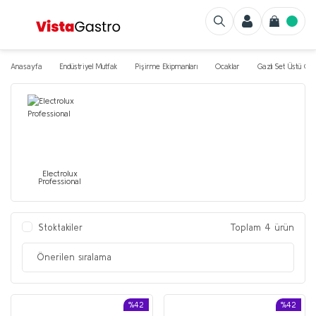
Anasayfa
Endüstriyel Mutfak
Pişirme Ekipmanları
Ocaklar
Gazlı Set Üstü Oc
Electrolux
Professional
Stoktakiler
Toplam 4 ürün
%42
%42