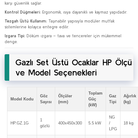
karşı güvenlik sağlar.
Kontrol Düğmeleri:
Ergonomik, ısıya dayanıklı ve kaymaz yapıdadır.
Tezgah Üstü Kullanım:
Taşınabilir yapısıyla modüler mutfak
sistemlerine kolayca entegre edilir.
Izgara Tipi:
Döküm ızgara – tava ve tencereler için mükemmel
denge.
Gazlı Set Üstü Ocaklar HP Ölçü
ve Model Seçenekleri
Toplam
Göz
Ölçüler
Gaz
Ağırlık
Model Kodu
Güç
Sayısı
(mm)
Tipi
(kg)
(kW)
NG
1
HP.GZ.1G
400x450x300
5.5 kW
/
18 kg
gözlü
LPG