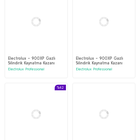
Electrolux - 900XP Gazlı
Electrolux - 900XP Gazlı
Silindirik Kaynatma Kazanı
Silindirik Kaynatma Kazanı
150lt dolaylı ısıtma - otoklav
150lt dolaylı ısıtma, otomatik
Electrolux Professional
Electrolux Professional
(391104)
dolum (391103)
%42