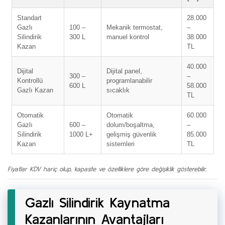
Standart
28.000
Gazlı
100 –
Mekanik termostat,
–
Silindirik
300 L
manuel kontrol
38.000
Kazan
TL
40.000
Dijital
Dijital panel,
300 –
–
Kontrollü
programlanabilir
600 L
58.000
Gazlı Kazan
sıcaklık
TL
Otomatik
Otomatik
60.000
Gazlı
600 –
dolum/boşaltma,
–
Silindirik
1000 L+
gelişmiş güvenlik
85.000
Kazan
sistemleri
TL
Fiyatlar KDV hariç olup, kapasite ve özelliklere göre değişiklik gösterebilir.
Gazlı Silindirik Kaynatma
Kazanlarının Avantajları