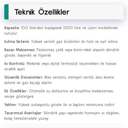
Teknik Özellikler
Kapasite:
100 litre’den başlayarak 1000 litre ve üzeri modellerde
sunulur
Isıtma Sistemi:
Yüksek verimli gaz brülörleri ile hızlı ve eşit ısıtma
Kazan Malzemesi:
Paslanmaz çelik veya krom-nikel alaşımlı silindirik
gövde, dayanıklı ve hijyenik
Isı Kontrolü:
Mekanik veya dijital termostat seçenekleri ile hassas
sıcaklık ayarı
Güvenlik Donanımları:
Alev sensörü, emniyet ventili, alev kesme
sistemi ve gaz kaçağı alarmı
Ek Özellikler:
Otomatik su doldurma ve boşaltma mekanizması,
seviye göstergesi
Yalıtım:
Yüksek izolasyonlu gövde ile ısı kaybını minimuma indirir
Tasarımsal Avantajlar:
Silindirik yapı sayesinde homojen ısı dağılımı,
kolay temizlenebilir yüzey