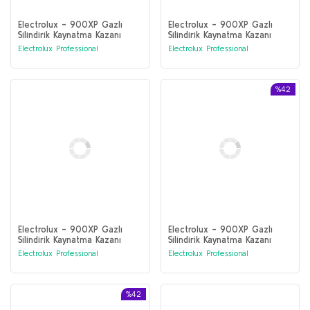
Electrolux - 900XP Gazlı
Electrolux - 900XP Gazlı
Silindirik Kaynatma Kazanı
Silindirik Kaynatma Kazanı
150lt direkt ısıtma (391102)
150lt direkt ısıtma (391108)
Electrolux Professional
Electrolux Professional
%42
Electrolux - 900XP Gazlı
Electrolux - 900XP Gazlı
Silindirik Kaynatma Kazanı
Silindirik Kaynatma Kazanı
150lt direkt ısıtma (391107)
100lt dolaylı ısıtma, otomatik
Electrolux Professional
Electrolux Professional
dolum (391101)
%42