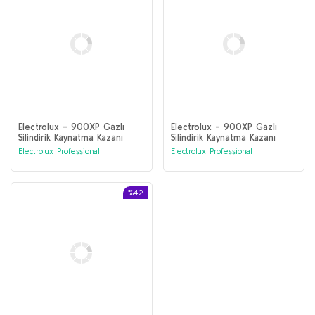
Electrolux - 900XP Gazlı
Electrolux - 900XP Gazlı
Silindirik Kaynatma Kazanı
Silindirik Kaynatma Kazanı
100lt dolaylı ısıtma (391100)
100lt dolaylı ısıtma (391106)
Electrolux Professional
Electrolux Professional
%42