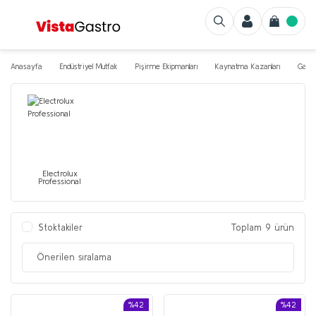
Anasayfa
Endüstriyel Mutfak
Pişirme Ekipmanları
Kaynatma Kazanları
Gazlı
Electrolux
Professional
Stoktakiler
Toplam 9 ürün
%42
%42