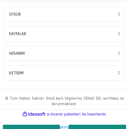
ÜYELİK
SAYFALAR
HESABIM
İLETİŞİM
© Tüm Hakları Saklıdır. Kredi kartı bilgileriniz 256bit SSL sertifikası ile
korunmaktadır.
ile
ideasoft
e-
hazırlandı.
ticaret
paketleri
Bu web sitesi,
WP.tc Web Tasarım Ajansı
ve
Hüseyin Yılmaz SEO