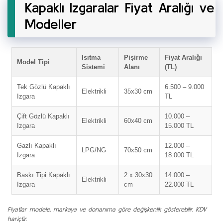
Kapaklı Izgaralar Fiyat Aralığı ve
Modeller
Isıtma
Pişirme
Fiyat Aralığı
Model Tipi
Sistemi
Alanı
(TL)
Tek Gözlü Kapaklı
6.500 – 9.000
Elektrikli
35x30 cm
Izgara
TL
Çift Gözlü Kapaklı
10.000 –
Elektrikli
60x40 cm
Izgara
15.000 TL
Gazlı Kapaklı
12.000 –
LPG/NG
70x50 cm
Izgara
18.000 TL
Baskı Tipi Kapaklı
2 x 30x30
14.000 –
Elektrikli
Izgara
cm
22.000 TL
Fiyatlar modele, markaya ve donanıma göre değişkenlik gösterebilir. KDV
hariçtir.