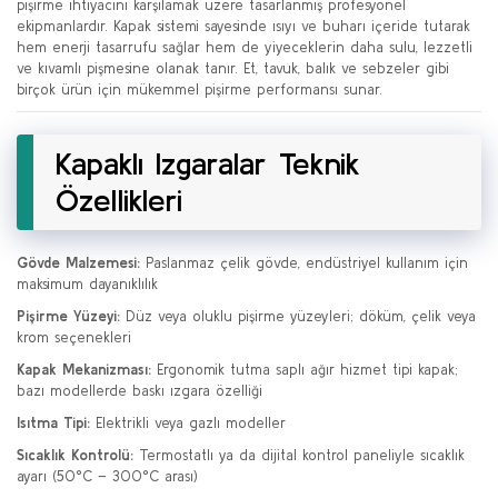
pişirme ihtiyacını karşılamak üzere tasarlanmış profesyonel
ekipmanlardır. Kapak sistemi sayesinde ısıyı ve buharı içeride tutarak
hem enerji tasarrufu sağlar hem de yiyeceklerin daha sulu, lezzetli
ve kıvamlı pişmesine olanak tanır. Et, tavuk, balık ve sebzeler gibi
birçok ürün için mükemmel pişirme performansı sunar.
Kapaklı Izgaralar Teknik
Özellikleri
Gövde Malzemesi:
Paslanmaz çelik gövde, endüstriyel kullanım için
maksimum dayanıklılık
Pişirme Yüzeyi:
Düz veya oluklu pişirme yüzeyleri; döküm, çelik veya
krom seçenekleri
Kapak Mekanizması:
Ergonomik tutma saplı ağır hizmet tipi kapak;
bazı modellerde baskı ızgara özelliği
Isıtma Tipi:
Elektrikli veya gazlı modeller
Sıcaklık Kontrolü:
Termostatlı ya da dijital kontrol paneliyle sıcaklık
ayarı (50°C – 300°C arası)