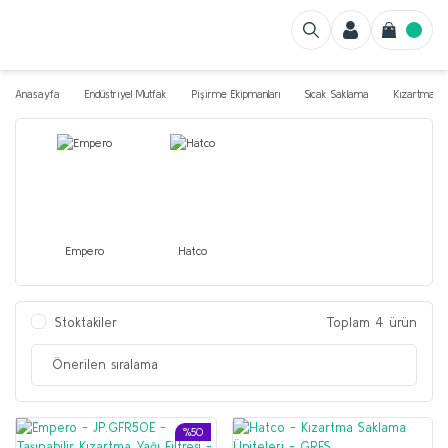
Anasayfa
Endüstriyel Mutfak
Pişirme Ekipmanları
Sıcak Saklama
Kızartma Sa
Empero
Hatco
Stoktakiler
Toplam 4 ürün
%50