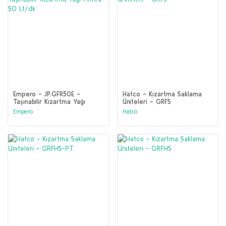
Empero - JP.GFR50E -
Hatco - Kızartma Saklama
Taşınabilir Kızartma Yağı
Üniteleri - GRFS
Filtresi - 50 Lt/dk
Empero
Hatco