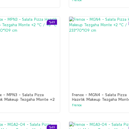
%49
x - MPN3 - Salata Pizza
Frenox - MGN4 - Salata Pizza
rlık Makeup Tezgaha Monte +2
Hazırlık Makeup Tezgaha Mont
 +8 °C 186 5*80*109 cm
°C / +8 °C 233*70*109 cm
Frenox
%49