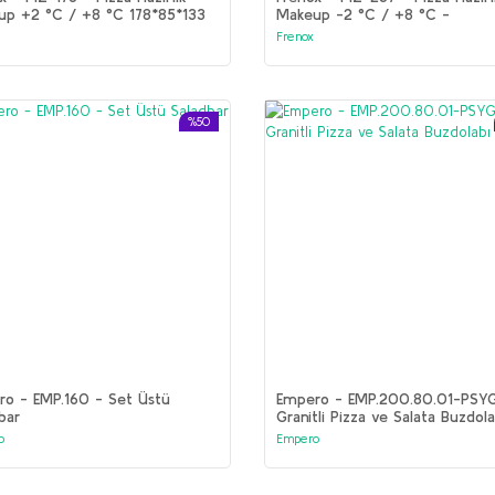
up +2 °C / +8 °C 178*85*133
Makeup -2 °C / +8 °C -
237*85*133 cm
Frenox
%50
o - EMP.160 - Set Üstü
Empero - EMP.200.80.01-PSY
bar
Granitli Pizza ve Salata Buzdola
Kapılı
o
Empero