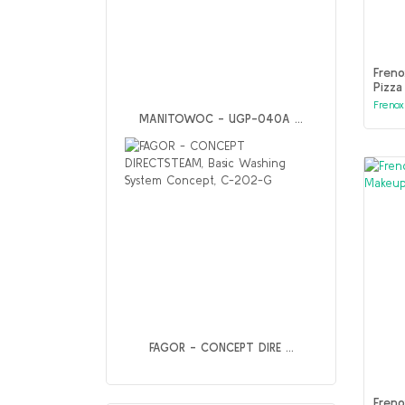
Fren
Pizza
Yükse
Frenox
140*
MANITOWOC - UGP-040A ...
FAGOR - CONCEPT DIRE ...
Freno