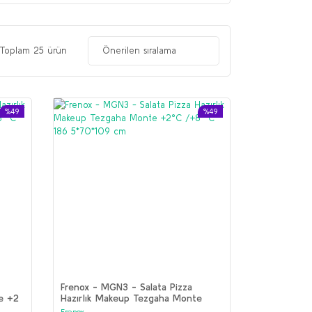
Toplam 25 ürün
%49
%49
Frenox - MGN3 - Salata Pizza
e +2
Hazırlık Makeup Tezgaha Monte
+2°C /+8 °C 186 5*70*109 cm
Frenox