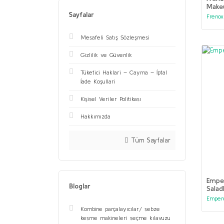
Make
cm
Sayfalar
Frenox
Mesafeli Satış Sözleşmesi
Gizlilik ve Güvenlik
Tüketici Haklari – Cayma – İptal
İade Koşullari
Kişisel Veriler Politikası
Hakkımızda
Tüm Sayfalar
Emper
Bloglar
Salad
Emper
Kombine parçalayıcılar/ sebze
kesme makineleri seçme kılavuzu