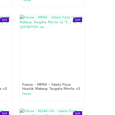
%49
%49
Frenox - MPN4 - Salata Pizza
e +2
Hazırlık Makeup Tezgaha Monte +2
°C / +8 °C 233*80*109 cm
Frenox
%49
%49