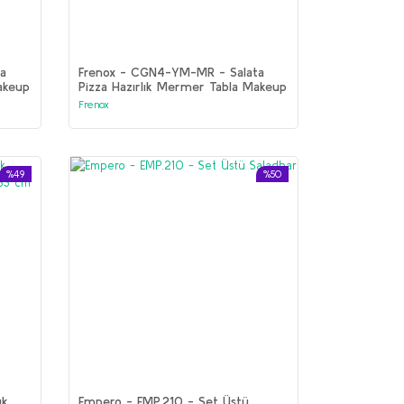
a
Frenox - CGN4-YM-MR - Salata
akeup
Pizza Hazırlık Mermer Tabla Makeup
 °C
Yüksek Garnitürlük +2 °C / +8 °C -
Frenox
233*70*134 cm
%49
%50
ık
Empero - EMP.210 - Set Üstü