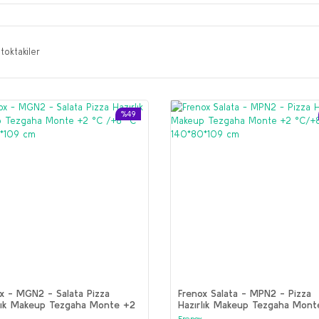
toktakiler
%49
x - MGN2 - Salata Pizza
Frenox Salata - MPN2 - Pizza
rlık Makeup Tezgaha Monte +2
Hazırlık Makeup Tezgaha Mont
+8 °C 140*70*109 cm
°C/+8 °C 140*80*109 cm
Frenox