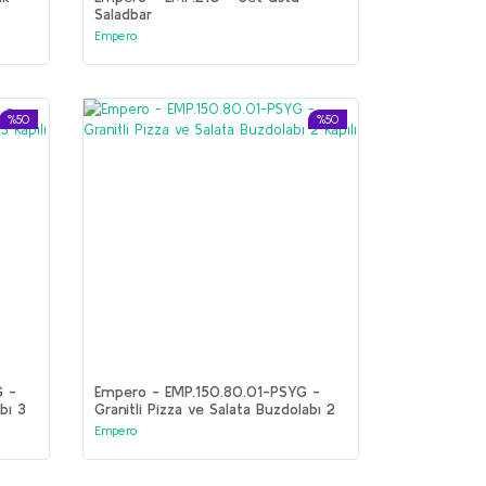
Saladbar
Empero
%50
%50
G -
Empero - EMP.150.80.01-PSYG -
bı 3
Granitli Pizza ve Salata Buzdolabı 2
Kapılı
Empero