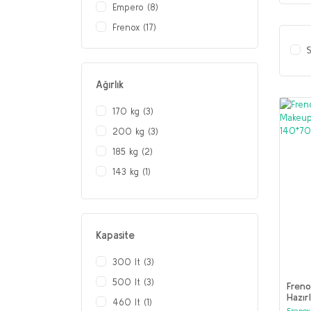
Empero (8)
Frenox (17)
S
Ağırlık
170 kg (3)
200 kg (3)
185 kg (2)
143 kg (1)
145 kg (1)
150 kg (1)
155 kg (1)
Kapasite
178 kg (1)
300 lt (3)
190 kg (1)
500 lt (3)
Freno
205 kg (1)
Hazı
460 lt (1)
°C /
Frenox