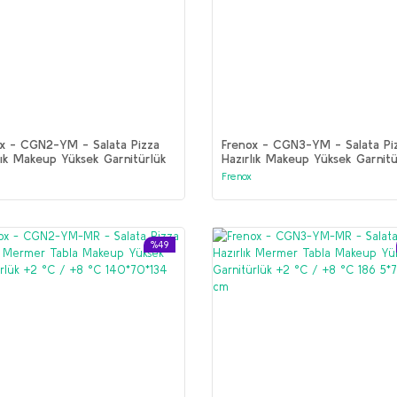
x - CGN2-YM - Salata Pizza
Frenox - CGN3-YM - Salata Pi
lık Makeup Yüksek Garnitürlük
Hazırlık Makeup Yüksek Garnitü
C / +8 °C 140*70*142 cm
+2 °C / +8 °C 186 5*70*142 
Frenox
%49