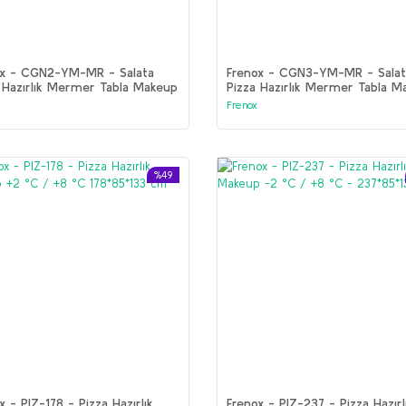
ox - CGN2-YM-MR - Salata
Frenox - CGN3-YM-MR - Salat
 Hazırlık Mermer Tabla Makeup
Pizza Hazırlık Mermer Tabla M
k Garnitürlük +2 °C / +8 °C
Yüksek Garnitürlük +2 °C / +8
Frenox
70*134 cm
186 5*70*134 cm
%49
x - PIZ-178 - Pizza Hazırlık
Frenox - PIZ-237 - Pizza Hazırl