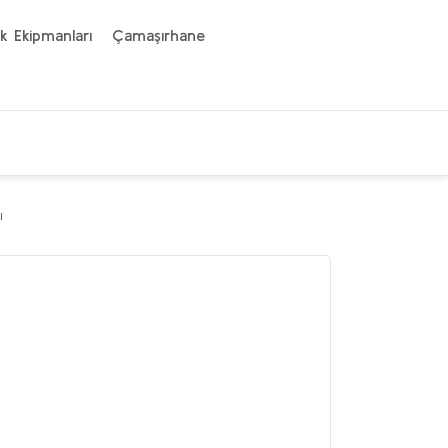
k Ekipmanları
Çamaşırhane
ı