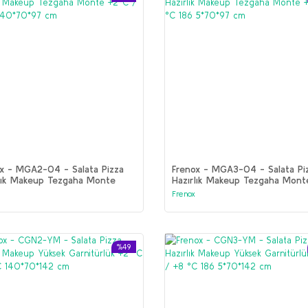
x - MGA2-04 - Salata Pizza
Frenox - MGA3-04 - Salata Pi
lık Makeup Tezgaha Monte
Hazırlık Makeup Tezgaha Mont
 / +8 °C 140*70*97 cm
/ +8 °C 186 5*70*97 cm
Frenox
%49