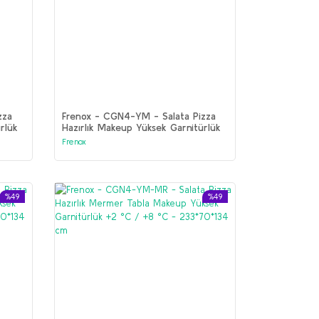
zza
Frenox - CGN4-YM - Salata Pizza
rlük
Hazırlık Makeup Yüksek Garnitürlük
cm
+2 °C / +8 °C 233*70*142 cm
Frenox
%49
%49