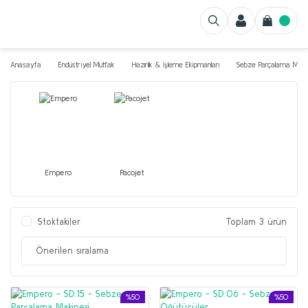
Anasayfa
Endüstriyel Mutfak
Hazırlık & İşleme Ekipmanları
Sebze Parçalama Makin
Empero
Pacojet
Stoktakiler
Toplam 3 ürün
%50
%50