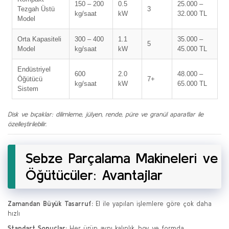
150 – 200
0.5
25.000 –
Tezgah Üstü
3
kg/saat
kW
32.000 TL
Model
Orta Kapasiteli
300 – 400
1.1
35.000 –
5
Model
kg/saat
kW
45.000 TL
Endüstriyel
600
2.0
48.000 –
Öğütücü
7+
kg/saat
kW
65.000 TL
Sistem
Disk ve bıçaklar: dilimleme, jülyen, rende, püre ve granül aparatlar ile
özelleştirilebilir.
Sebze Parçalama Makineleri ve
Öğütücüler: Avantajlar
Zamandan Büyük Tasarruf:
El ile yapılan işlemlere göre çok daha
hızlı
Standart Sonuçlar:
Her ürün aynı kalınlık, boy ve formda