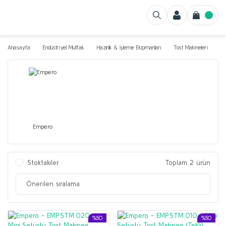
Anasayfa
Endüstriyel Mutfak
Hazırlık & İşleme Ekipmanları
Tost Makineleri
Empero
Stoktakiler
Toplam 2 ürün
%50
%50