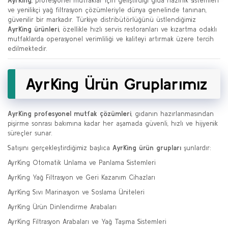
AyrKing
, profesyonel mutfaklar için geliştirdiği gıda hazırlık sistemleri
ve yenilikçi yağ filtrasyon çözümleriyle dünya genelinde tanınan,
güvenilir bir markadır. Türkiye distribütörlüğünü üstlendiğimiz
AyrKing ürünleri
, özellikle hızlı servis restoranları ve kızartma odaklı
mutfaklarda operasyonel verimliliği ve kaliteyi artırmak üzere tercih
edilmektedir.
AyrKing Ürün Gruplarımız
AyrKing profesyonel mutfak çözümleri
, gıdanın hazırlanmasından
pişirme sonrası bakımına kadar her aşamada güvenli, hızlı ve hijyenik
süreçler sunar.
Satışını gerçekleştirdiğimiz başlıca
AyrKing ürün grupları
şunlardır:
AyrKing Otomatik Unlama ve Panlama Sistemleri
AyrKing Yağ Filtrasyon ve Geri Kazanım Cihazları
AyrKing Sıvı Marinasyon ve Soslama Üniteleri
AyrKing Ürün Dinlendirme Arabaları
AyrKing Filtrasyon Arabaları ve Yağ Taşıma Sistemleri