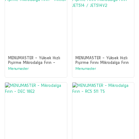
MENUMASTER - Yüksek Hızlı
MENUMASTER - Yüksek Hızlı
Pişirme Mikrodalga Fırın -
Pişirme Fırını Mikrodalga Fırın
MRX51
- JET514 / JET514V2
Menumaster
Menumaster