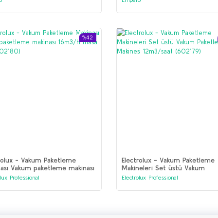
%42
rolux - Vakum Paketleme
Electrolux - Vakum Paketleme
ası Vakum paketleme makinası
Makineleri Set üstü Vakum
/h masa üstü (602180)
Paketleme Makinesi 12m3/saat
olux Professional
Electrolux Professional
(602179)