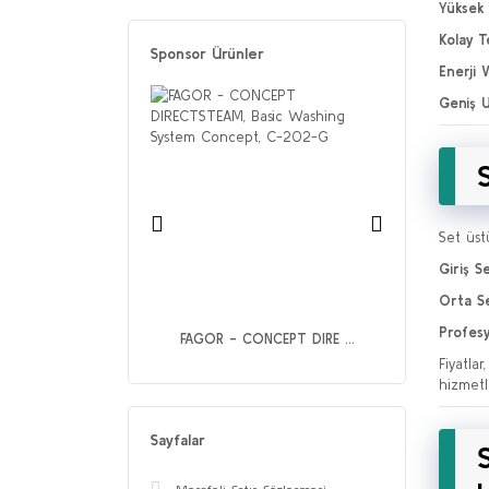
Yüksek 
Kolay T
Sponsor Ürünler
Enerji V
Geniş 
Set üst
Giriş S
Orta Se
Profesy
OC - UGP-040A ...
FAGOR - CONCEPT DIRE ...
Fiyatla
hizmetl
Sayfalar