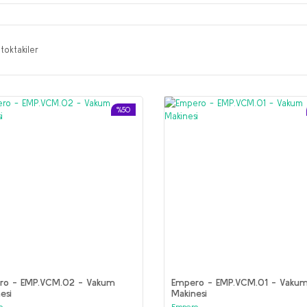
toktakiler
%50
ro - EMP.VCM.02 - Vakum
Empero - EMP.VCM.01 - Vaku
esi
Makinesi
o
Empero