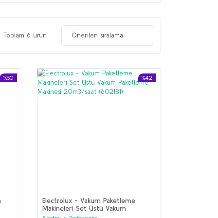
Toplam 6 ürün
%50
%42
m
Electrolux - Vakum Paketleme
Makineleri Set Üstü Vakum
Paketleme Makinesi 20m3/saat
Electrolux Professional