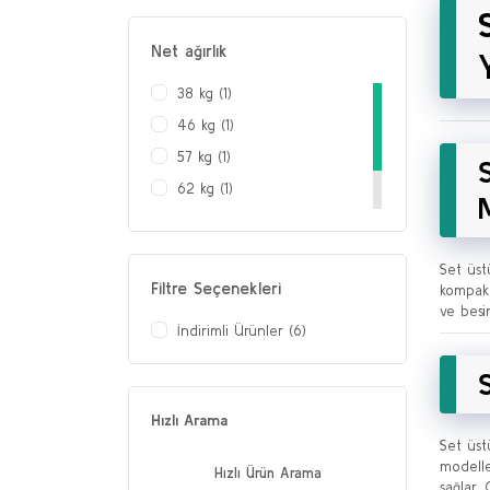
Net ağırlık
38 kg (1)
46 kg (1)
57 kg (1)
62 kg (1)
72 kg (1)
79 kg (1)
Set üst
Filtre Seçenekleri
kompakt
ve besi
İndirimli Ürünler (6)
Hızlı Arama
Set üst
modelle
Hızlı Ürün Arama
sağlar.