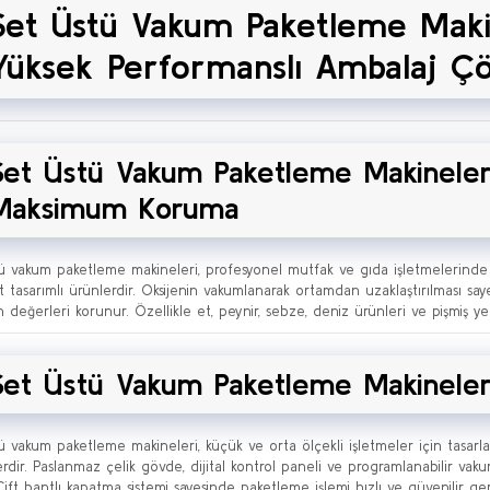
Set Üstü Vakum Paketleme Maki
Yüksek Performanslı Ambalaj Ç
Set Üstü Vakum Paketleme Makineleri
Maksimum Koruma
ü vakum paketleme makineleri, profesyonel mutfak ve gıda işletmelerinde t
 tasarımlı ürünlerdir. Oksijenin vakumlanarak ortamdan uzaklaştırılması sa
n değerleri korunur. Özellikle et, peynir, sebze, deniz ürünleri ve pişmiş 
Set Üstü Vakum Paketleme Makinelerin
ü vakum paketleme makineleri, küçük ve orta ölçekli işletmeler için tasa
rdir. Paslanmaz çelik gövde, dijital kontrol paneli ve programlanabilir vakum
 Çift bantlı kapatma sistemi sayesinde paketleme işlemi hızlı ve güvenilir ger