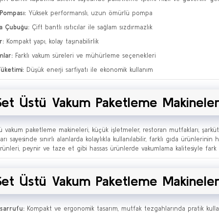
Pompası:
Yüksek performanslı, uzun ömürlü pompa
a Çubuğu:
Çift bantlı ısıtıcılar ile sağlam sızdırmazlık
r:
Kompakt yapı, kolay taşınabilirlik
lar:
Farklı vakum süreleri ve mühürleme seçenekleri
Tüketimi:
Düşük enerji sarfiyatı ile ekonomik kullanım
Set Üstü Vakum Paketleme Makinelerin
ü vakum paketleme makineleri, küçük işletmeler, restoran mutfakları, şarkü
arı sayesinde sınırlı alanlarda kolaylıkla kullanılabilir, farklı gıda ürünlerini
rünleri, peynir ve taze et gibi hassas ürünlerde vakumlama kalitesiyle fark y
Set Üstü Vakum Paketleme Makinelerin
sarrufu:
Kompakt ve ergonomik tasarım, mutfak tezgahlarında pratik kulla