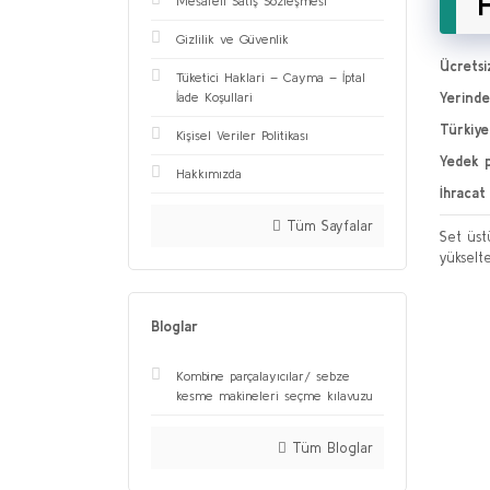
Mesafeli Satış Sözleşmesi
Gizlilik ve Güvenlik
Ücretsi
Tüketici Haklari – Cayma – İptal
Yerinde
İade Koşullari
Türkiye
Kişisel Veriler Politikası
Yedek p
Hakkımızda
İhracat
Tüm Sayfalar
Set üst
yükselte
Bloglar
Kombine parçalayıcılar/ sebze
kesme makineleri seçme kılavuzu
Tüm Bloglar