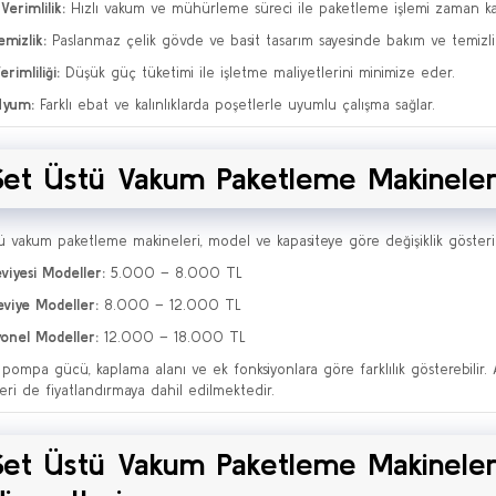
Verimlilik:
Hızlı vakum ve mühürleme süreci ile paketleme işlemi zaman kaz
emizlik:
Paslanmaz çelik gövde ve basit tasarım sayesinde bakım ve temizlik
erimliliği:
Düşük güç tüketimi ile işletme maliyetlerini minimize eder.
Uyum:
Farklı ebat ve kalınlıklarda poşetlerle uyumlu çalışma sağlar.
Set Üstü Vakum Paketleme Makineleri 
ü vakum paketleme makineleri, model ve kapasiteye göre değişiklik gösterir. 
eviyesi Modeller:
5.000 – 8.000 TL
viye Modeller:
8.000 – 12.000 TL
onel Modeller:
12.000 – 18.000 TL
r, pompa gücü, kaplama alanı ve ek fonksiyonlara göre farklılık gösterebilir.
eri de fiyatlandırmaya dahil edilmektedir.
Set Üstü Vakum Paketleme Makineleri