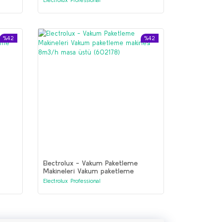
(602181)
%42
%42
Electrolux - Vakum Paketleme
Makineleri Vakum paketleme
makinesi 8m3/h masa üstü
Electrolux Professional
(602178)