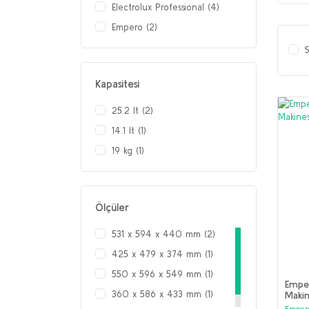
Electrolux Professional (4)
Empero (2)
S
Kapasitesi
25.2 lt (2)
14.1 lt (1)
19 kg (1)
Ölçüler
531 x 594 x 440 mm (2)
425 x 479 x 374 mm (1)
550 x 596 x 549 mm (1)
Empe
360 x 586 x 433 mm (1)
Makin
Emper