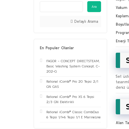
Ara
Vakum 
Kaplam
Detaylı Arama
Boyutla
Program
Enerji 
En Populer Olanlar
FAGOR - CONCEPT DIRECTSTEAM,
Basic Washing System Concept, C-
202-G
Set üst
Rational iCombi® Pro 20 Tepsi 2/1
tasarıml
GN GAS
deniz ü
Rational iCombi® Pro XS 6 Tepsi
2/3 GN Elektirikli
Rational iCombi® Classic CombiDuo
6 Tepsi 1/1+6 Tepsi 1/1 E MarineLine
Alan Ta