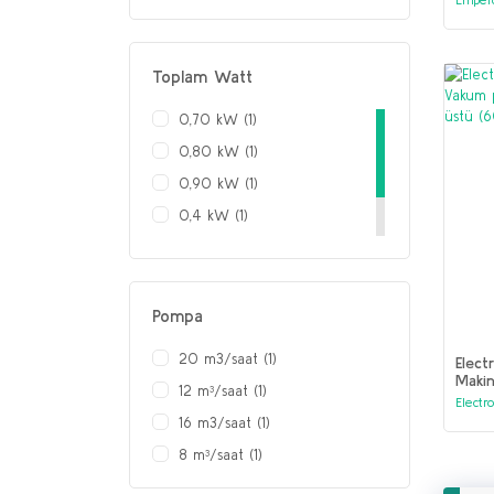
415 x 587 x 437 mm (1)
Toplam Watt
0,70 kW (1)
0,80 kW (1)
0,90 kW (1)
0,4 kW (1)
0,60 kW (1)
0,9 kW (1)
Pompa
20 m3/saat (1)
Elect
Makin
12 m³/saat (1)
16m3
Electr
16 m3/saat (1)
8 m³/saat (1)