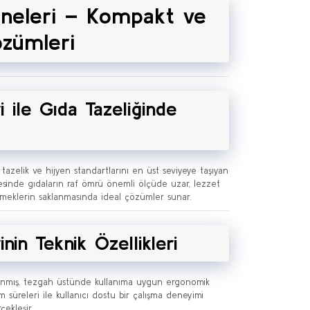
neleri – Kompakt ve
özümleri
 ile Gıda Tazeliğinde
azelik ve hijyen standartlarını en üst seviyeye taşıyan
yesinde gıdaların raf ömrü önemli ölçüde uzar, lezzet
yemeklerin saklanmasında ideal çözümler sunar.
in Teknik Özellikleri
rlanmış, tezgah üstünde kullanıma uygun ergonomik
 süreleri ile kullanıcı dostu bir çalışma deneyimi
çekleşir.